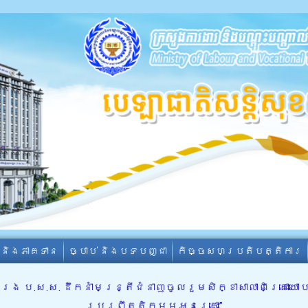
ា និងភាគទាន
ច្បាប់ និងបទបញ្ជា
កិច្ចសហប្រតិបត្តិការ
ប.ស.ស. ដឹកនាំមន្ត្រីជំនាញចូលរួមសិក្ខាសាលាពិគ្រោះយោ
ប្រព្រឹត្តិកម្មអនុគ្រោះ”