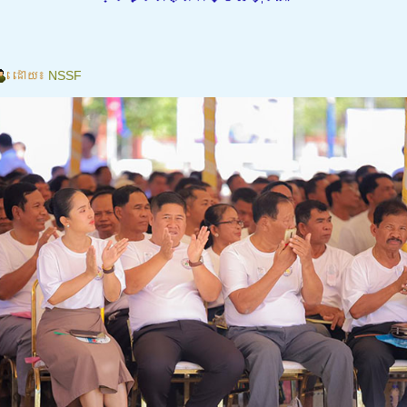
ដោយ៖
NSSF