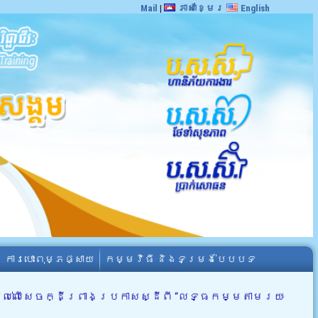
Mail
|
ភាសាខ្មែរ
English
ការបោះពុម្ភផ្សាយ
កម្មវិធី និងទម្រង់បែបបទ
បល់លើសេចក្ដីព្រាងប្រកាសស្ដីពី “លទ្ធកម្មតាមរយៈ