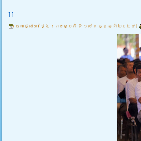
11
ចេញផ្សាយ៖
ថ្ងៃ ព្រហស្បតិ៍ ទី ១៩ ខែ ធ្នូ ឆ្នាំ ២០២៤
|