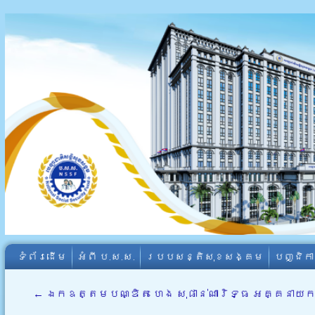
ទំព័រដើម
អំពី​ ប.ស.ស.
របបសន្តិសុខសង្គម
បញ្ជិក
←
ឯកឧត្តមបណ្ឌិត ហេង សុផាន់ណារិទ្ធ អគ្គនាយករង 