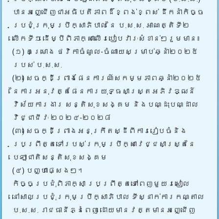
បានអញ្ជើញជា
អធិបតីភាពដ៏ខ្ពង់ខ្ពស់ ដឹកនាំកិច្ច
ប្រជុំក្រុមប្រឹក្សាភិបាល នៃ ប.ស.ស. អាណត្តិទី២
លើកទី១ ដើម្បីពិភាក្សាលើរបៀបវារៈសំខាន់ៗរួមមាន៖
(១) គម្រោង ថវិកាចំណូល-ចំណាយសម្រាប់ឆ្នាំ២០២៥
របស់ ប.ស.ស.
(២) សេចក្ដីព្រាងផែនការណ៍សកម្មភាពឆ្នាំ២០២៥
នៃការអនុវត្តផែនការយុទ្ធសាស្រ្តអភិវឌ្ឍន៍
វិស័យការងារ សន្តិសុខសង្គម និងបណ្ដុះបណ្ដាល
វិជ្ជាជីវៈ ២០២៤-២០២៨
(៣) សេចក្ដីព្រាងអនុក្រឹតស្ដីពីការរៀបចំនិង
ប្រព្រឹត្តទៅរបស់ក្រុមប្រឹក្សាវេជ្ជសាស្ត្រនៃ
បេឡាជាតិសន្តិសុខសង្គម
(៤) បញ្ហាផ្សេងៗ។
កិច្ចប្រជុំពិភាក្សា ប្រព្រឹត្តទៅពេញមួយរសៀល
នៅសាលប្រជុំក្រុមប្រឹក្សាភិបាល ទីស្នាក់ការកណ្តាល
ប.ស.ស. រាជធានីភ្នំពេញ ដោយមានវត្តមានអញ្ជើញ