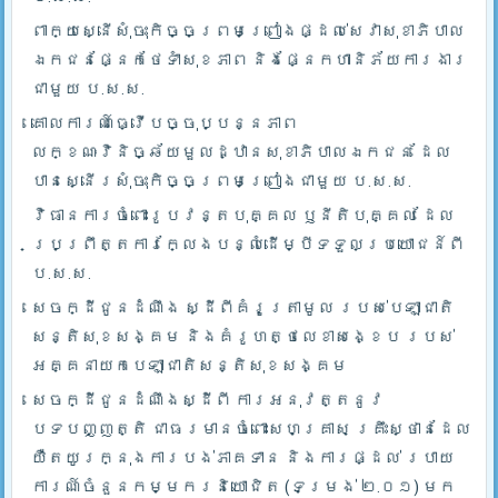
ពាក្យស្នើសុំចុះកិច្ចព្រមព្រៀងផ្ដល់សេវាសុខាភិបាល
ឯកជនផ្នែកថែទាំសុខភាព និងផ្នែកហានិភ័យការងារ
ជាមួយ ប.ស.ស.
គោលការណ៍ធ្វើបច្ចុប្បន្នភាព
លក្ខណៈវិនិច្ឆ័យមួលដ្ឋានសុខាភិបាលឯកជន ដែល
បានស្នើរសុំចុះកិច្ចព្រមព្រៀងជាមួយ ប.ស.ស.
វិធានការចំពោះរូបវន្តបុគ្គល ឫនីតិបុគ្គល ដែល
ប្រព្រឹត្តការក្លែងបន្លំដើម្បីទទួលប្រយោជន៍ពី
ប.ស.ស.
សេចក្ដីជូនដំណឹង ស្ដីពីគំរូត្រាមូល របស់បេឡាជាតិ
សន្តិសុខសង្គម និងគំរូហត្ថលេខាសង្ខេប របស់
អគ្គនាយកបេឡាជាតិសន្តិសុខសង្គម
សេចក្ដីជូនដំណឹងស្ដីពី ការអនុវត្តនូវ
បទបញ្ញត្តិ ជាធរមានចំពោះសហគ្រាស គ្រឹះស្ថានដែល
យឺតយូរក្នុងការបង់ភាគទាន និងការផ្ដល់ របាយ
ការណ៍ចំនួនកម្មករនិយោជិត (ទម្រង់ ២.០១) មក