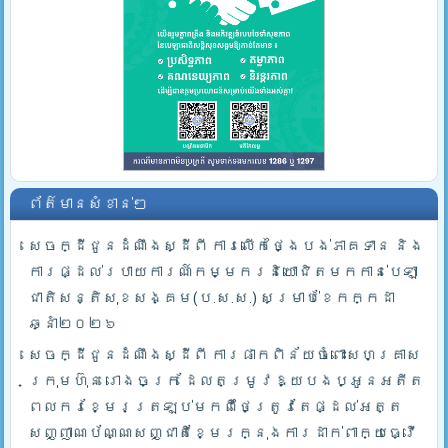
ព័ត៌មានសំខាន់ៗ
សេចក្ដីជូនដំណឹងស្ដីពី ការលើកថ្ងៃបង់ភាគទាន និង
ការផ្ដល់របាយការណ៍កម្មករនិយោជិតមកកាន់បេឡា
ជាតិសន្តិសុខសង្គម(ប.ស.ស.) សម្រាប់ខែកក្កដា
ឆ្នាំ២០២៦
សេចក្ដីជូនដំណឹងស្ដីពី ការផាកពិន័យចំពោះសហគ្រាស
ក្រុមហ៊ុន រោងចក្រ ដែលតម្រូវឱ្យបងប្អូនអតីត
ពលករខ្មែរត្រឡប់មកពីថៃត្រូវតែផ្ដល់អត្ត
សញ្ញាណប័ណ្ណសញ្ជាតិខ្មែរក្នុងការដាក់ពាក្យធ្វើ