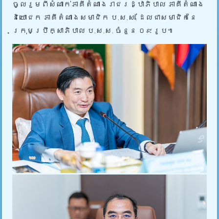
ចូលរួមពីសំណាក់ភាគីតំណាងរាជរដ្ឋាភិបាល ភាគីតំណាង
និយោជក ភាគីតំណាងសមាជិក ប.ស.ស. ដែលជាសមាជិកនៃ
ក្រុមប្រឹក្សាភិបាល ប.ស.ស. ចំនួន ០៩រូប៕