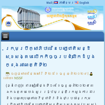
Mail
|
ភាសាខ្មែរ
English
ក្រុមប្រឹក្សាភិបាល នៃបេឡាជាតិសន្ដិ
សុខសង្គម បើកកិច្ចប្រជុំលើកដំបូង
ក្នុងអាណត្តិទី២
ចេញផ្សាយ៖
ថ្ងៃ សៅរ៍ ទី ២១ ខែ ធ្នូ ឆ្នាំ ២០២៤
|
ដោយ៖
NSSF
(ភ្នំពេញ)៖ នារសៀលថ្ងៃទី១៩ ខែធ្នូ ឆ្នាំ២០២៤នេះ
ឯកឧត្តម ហេង សួរ រដ្ឋមន្រ្តីក្រសួងការងារ
និងបណ្តុះបណ្តាលវិជ្ជាជីវៈ និងជាប្រធានក្រុម
ប្រឹក្សាភិបាល នៃបេឡាជាតិសន្តិសុខសង្គម (ប.ស.ស.)