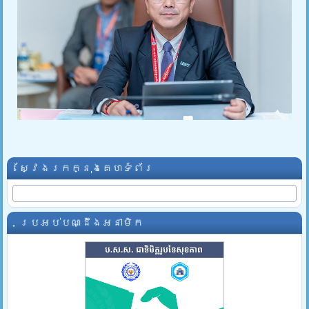
ស្វែងរកក្នុងគេហទំព័រ
ប្រអប់បណ្ដឹងអនាមិក