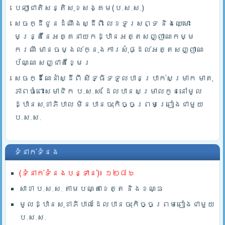
បេឡាជាតិសន្តិសុខសង្គម(ប.ស.ស.)
សេចក្ដីជូនដំណឹងស្ដីពី លេខទូរសព្ទ និងឈ្មោះ
មន្រ្តីនៃអគ្គនាយកដ្ឋានអត្តសញ្ញាណកម្ម
ករណី មានចម្ងល់ក្នុងការសុំផ្ដល់អត្តសញ្ញាណ
ប័ណ្ណ សញ្ជាតិខ្មែរ
សេចក្ដីណែនាំស្ដីពី សិទ្ធិទទួលបានប្រាក់សម្រាក មាតុ
ភាពចំពោះសមាជិក ប.ស.ស. ដែលបានសម្រាលកូននៅមូល
ដ្ឋានសុខាភិបាល មិនបានចុះកិច្ចព្រមព្រៀងជាមួយ
ប.ស.ស.
ទំនាក់ទំនង
(ទំនាក់ទំនងបន្ទាន់)៖ ១២៨៦
សាខា ប.ស.ស. តាមបណ្តាខេត្ត និងខណ្ឌ
មូលដ្ឋានសុខាភិបាលដែលបានចុះកិច្ចព្រមពៀងជាមួយ
ប.ស.ស.