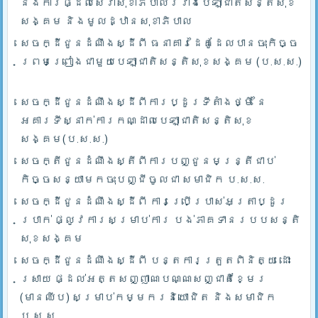
និងការផ្ដល់សេវាសុខាភិបាលរវាងបេឡាជាតិសន្តិសុខ
សង្គម និងមូលដ្ឋានសុខាភិបាល
សេចក្ដីជូនដំណឹងស្ដីពី ធនាគារដៃគូដែលបានចុះកិច្ច
ព្រមព្រៀងជាមួយបេឡាជាតិសន្តិសុខសង្គម (ប.ស.ស.)
សេចក្ដីជូនដំណឹងស្ដីពីការប្ដូរទីតាំងថ្មី នៃ
អគារទីស្នាក់ការកណ្ដាលបេឡាជាតិសន្តិសុខ
សង្គម(ប.ស.ស.)
សេចក្តីជូនដំណឹងស្តីពីការបញ្ជូនមន្រ្តីជាប់
កិច្ចសន្យាមកចុះបញ្ជីចូលជា សមាជិក ប.ស.ស.
សេចក្ដីជូនដំណឹងស្ដីពី ការប្រើប្រាស់អត្រាប្ដូរ
ប្រាក់ ផ្លូវការសម្រាប់ការ បង់ភាគទានរបបសន្តិ
សុខសង្គម
សេចក្ដីជូនដំណឹងស្ដីពី បន្តការត្រួតពិនិត្យ ដោះ
ស្រាយ ផ្ដល់អត្តសញ្ញាណបណ្ណសញ្ជាតិខ្មែរ
(មានឈីប) សម្រាប់កម្មករនិយោជិត និងសមាជិក
ប.ស.ស.