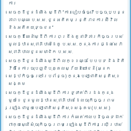
ការ
សេចក្ដីជូនដំណឹង ស្ដីពី “ការរៀបចំធ្វើបច្ចុប្បន្ន
ភាពបណ្ណ ប.ស.ស. ជូនអតីតមន្ត្រីរាជការស៊ីវិល
និងអតីតយុទ្ធជន”
សេចក្ដីណែនាំស្ដីពី ការពង្រឹងតួនាទីភារកិច្ចរបស់
មូលដ្ឋានសុខាភិបាលដៃគូ ប.­ស.ស. ក្នុងការផ្ដល់សេវា
សុខាភិបាលជូនសមាជិក ប.ស.ស.
សេចក្ដីជូនដំណឹងស្ដីពី លក្ខខណ្ឌ បែបបទ និងនិតី
វិធីនៃការចុះបញ្ជីបុគ្គលស្វ័យនិយោជន៍(អ្នក
សេដ្ឋកិច្ចក្រៅប្រព័ន្ធ) ក្នុងបេឡាជាតិសន្តិសុខ
សង្គម
សេចក្ដីជូនដំណឹងស្ដីពី ការទូទាត់ពីរដងក្នុង
មួយខែ ជូនមូលដ្ឋានសុខាភិបាល ដែលចុះកិច្ចព្រម
ព្រៀងជាមួយបេឡាជាតិសន្តិសុខសង្គម(ប.ស.ស.)
សេចក្ដីជូនដំណឹងស្ដីពី ការកំណត់កាលបរិច្ឆេទដាក់
ពាក្យស្នើសុំចុះកិច្ចព្រមព្រៀងស្ដីពីការប្រើប្រាស់