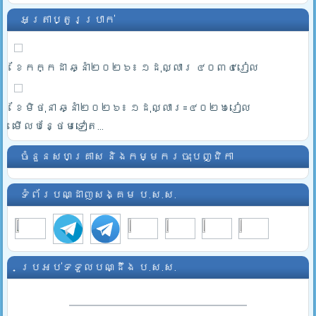
អត្រាប្តូរប្រាក់
ខែកក្កដា ឆ្នាំ២០២៦៖ ១ដុល្លារ ៤០៣៤រៀល
ខែមិថុនា ឆ្នាំ២០២៦៖ ១ដុល្លារ=៤០២៦រៀល
មើលបន្ថែមទៀត...
ចំនួនសហគ្រាស និងកម្មករចុះបញ្ជិកា
ទំព័របណ្ដាញសង្គម ប.ស.ស.
ប្រអប់ទទួលបណ្ដឹង ប.ស.ស.