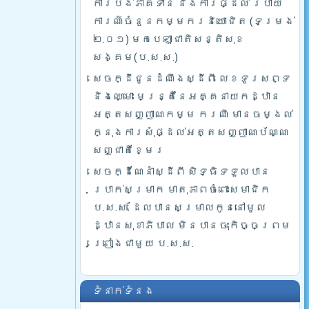
ការបង់ភាគទាន និងការផ្ដល់ របាយ
ការណ៍ចំនួនកម្មករនិយោជិត (ទម្រង់
២.០១) មកបេឡាជាតិសន្តិសុខ
សង្គម(ប.ស.ស.)
សេចក្ដីជូនដំណឹងស្ដីពី លេខទូរសព្ទ
និងឈ្មោះ មន្រ្តីនៃអគ្គនាយកដ្ឋាន
អត្តសញ្ញាណកម្ម ករណី មានចម្ងល់
ក្នុងការសុំផ្ដល់អត្តសញ្ញាណប័ណ្ណ
សញ្ជាតិខ្មែរ
សេចក្ដីណែនាំស្ដីពី សិទ្ធិទទួលបាន
ប្រាក់សម្រាក មាតុភាពចំពោះសមាជិក
ប.ស.ស. ដែលបានសម្រាលកូននៅមូល
ដ្ឋានសុខាភិបាល មិនបានចុះកិច្ចព្រម
ព្រៀងជាមួយ ប.ស.ស.
ទំនាក់ទំនង