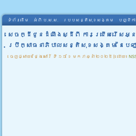
ទំព័រដើម
អំពី​ ប.ស.ស.
របបសន្តិសុខសង្គម
បញ្ជិក
សេចក្ដីជូនដំណឹងស្ដីពី ការជ្រើសរើសអ
ប្រឹក្សាធនាភិបាលសន្តិសុខសង្គម នៃបេ
ចេញផ្សាយ៖
ថ្ងៃ សៅរ៍ ទី ១១ ខែ មករា ឆ្នាំ ២០២៥
|
ដោយ៖
NS