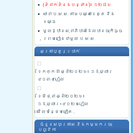
(ទំនាក់ទំនងបន្ទាន់)៖ ១២៨៦
សាខា ប.ស.ស. តាមបណ្តាខេត្ត និង
ខណ្ឌ
មូលដ្ឋានសុខាភិបាលដែលបានចុះកិច្ច
ព្រមពៀងជាមួយ ប.ស.ស.
អត្រាប្តូរប្រាក់
ខែកក្កដា ឆ្នាំ២០២៦៖ ១ដុល្លារ
៤០៣៤រៀល
ខែមិថុនា ឆ្នាំ២០២៦៖
១ដុល្លារ=៤០២៦រៀល
មើលបន្ថែមទៀត...
ចំនួនសហគ្រាស និងកម្មករចុះ
បញ្ជិកា