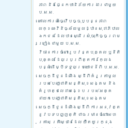
ភាព និងផ្នែកហានិភ័យការងារជាមួយ
ប.ស.ស.
គោលការណ៍ធ្វើបច្ចុប្បន្នភាព
លក្ខណៈវិនិច្ឆ័យមួលដ្ឋានសុខាភិបាល
ឯកជន ដែលបានស្នើរសុំចុះកិច្ចព្រម
ព្រៀងជាមួយ ប.ស.ស.
វិធានការចំពោះរូបវន្តបុគ្គល ឫនីតិ
បុគ្គល ដែលប្រព្រឹត្តការក្លែង
បន្លំដើម្បីទទួលប្រយោជន៍ពី ប.ស.ស.
សេចក្ដីជូនដំណឹង ស្ដីពីគំរូត្រាមូល
របស់បេឡាជាតិសន្តិសុខសង្គម និង
គំរូហត្ថលេខាសង្ខេប របស់អគ្គ
នាយកបេឡាជាតិសន្តិសុខសង្គម
សេចក្ដីជូនដំណឹងស្ដីពី ការអនុវត្ត
នូវបទបញ្ញត្តិ ជាធរមានចំពោះសហ
គ្រាស គ្រឹះស្ថានដែល យឺតយូរក្នុង