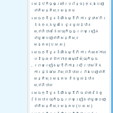
សេដ្ឋកិច្ចក្រៅប្រព័ន្ធ) ក្នុងបេឡា
ជាតិសន្តិសុខសង្គម
សេចក្ដីជូនដំណឹងស្ដីពី ការទូទាត់ពីរ
ដងក្នុងមួយខែ ជូនមូលដ្ឋាន
សុខាភិបាល ដែលចុះកិច្ចព្រមព្រៀង
ជាមួយបេឡាជាតិសន្តិសុខ
សង្គម(ប.ស.ស.)
សេចក្ដីជូនដំណឹងស្ដីពី ការកំណត់កាល
បរិច្ឆេទដាក់ពាក្យស្នើសុំចុះកិច្ច
ព្រមព្រៀងស្ដីពីការប្រើប្រាស់និង
ការផ្ដល់សេវាសុខាភិបាលរវាងបេឡាជាតិ
សន្តិសុខសង្គម និងមូលដ្ឋាន
សុខាភិបាល
សេចក្ដីជូនដំណឹងស្ដីពី ធនាគារដៃគូ
ដែលបានចុះកិច្ចព្រមព្រៀងជាមួយបេឡា
ជាតិសន្តិសុខសង្គម (ប.ស.ស.)