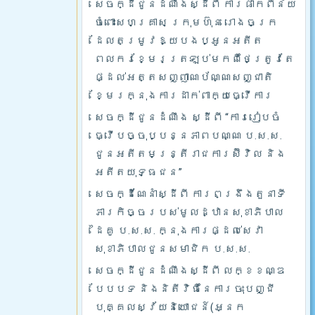
សេចក្ដីជូនដំណឹងស្ដីពី ការផាកពិន័យ
ចំពោះសហគ្រាស ក្រុមហ៊ុន រោងចក្រ
ដែលតម្រូវឱ្យបងប្អូនអតីត
ពលករខ្មែរត្រឡប់មកពីថៃត្រូវតែ
ផ្ដល់អត្តសញ្ញាណប័ណ្ណសញ្ជាតិ
ខ្មែរក្នុងការដាក់ពាក្យធ្វើការ
សេចក្ដីជូនដំណឹង ស្ដីពី “ការរៀបចំ
ធ្វើបច្ចុប្បន្នភាពបណ្ណ ប.ស.ស.
ជូនអតីតមន្ត្រីរាជការស៊ីវិល និង
អតីតយុទ្ធជន”
សេចក្ដីណែនាំស្ដីពី ការពង្រឹងតួនាទី
ភារកិច្ចរបស់មូលដ្ឋានសុខាភិបាល
ដៃគូ ប.­ស.ស. ក្នុងការផ្ដល់សេវា
សុខាភិបាលជូនសមាជិក ប.ស.ស.
សេចក្ដីជូនដំណឹងស្ដីពី លក្ខខណ្ឌ
បែបបទ និងនិតីវិធីនៃការចុះបញ្ជី
បុគ្គលស្វ័យនិយោជន៍(អ្នក