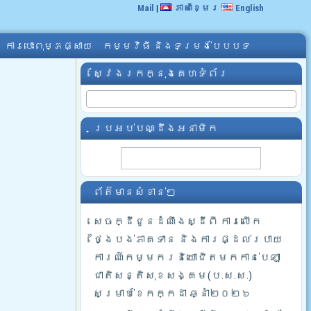
Mail
|
ភាសាខ្មែរ
English
ការបោះពុម្ភផ្សាយ
កម្មវិធី និងទម្រង់បែបបទ
ស្វែងរកក្នុងគេហទំព័រ
ប្រអប់បណ្ដឹងអនាមិក
ព័ត៌មានសំខាន់ៗ
សេចក្ដីជូនដំណឹងស្ដីពី ការលើក
ថ្ងៃបង់ភាគទាន និងការផ្ដល់របាយ
ការណ៍កម្មករនិយោជិតមកកាន់បេឡា
ជាតិសន្តិសុខសង្គម(ប.ស.ស.)
សម្រាប់ខែកក្កដា ឆ្នាំ២០២៦