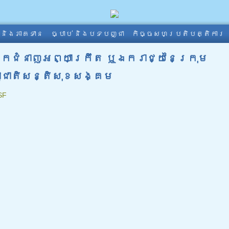
ា និងភាគទាន
ច្បាប់ និងបទបញ្ជា
កិច្ចសហប្រតិបត្តិការ
្នកជំនាញអព្យាក្រឹត ឬឯករាជ្យនៃក្រុម
ឡាជាតិសន្តិសុខសង្គម
SF