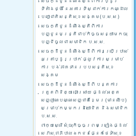
សេចក្ដីជូនដំណឹងស្ដីពីការប្ដូរ
ទីតាំងថ្មី នៃអគារទីស្នាក់ការកណ្ដាល
បេឡាជាតិសន្តិសុខសង្គម(ប.ស.ស.)
សេចក្តីជូនដំណឹងស្តីពីការ
បញ្ជូនមន្រ្តីជាប់កិច្ចសន្យាមកចុះ
បញ្ជីចូលជា សមាជិក ប.ស.ស.
សេចក្ដីជូនដំណឹងស្ដីពី ការប្រើប្រាស់
អត្រាប្ដូរប្រាក់ ផ្លូវការសម្រាប់
ការ បង់ភាគទានរបបសន្តិសុខ
សង្គម
សេចក្ដីជូនដំណឹងស្ដីពី បន្តការ
ត្រួតពិនិត្យ ដោះស្រាយ ផ្ដល់អត្ត
សញ្ញាណបណ្ណសញ្ជាតិខ្មែរ (មានឈីប)
សម្រាប់កម្មករនិយោជិត និងសមាជិក
ប.ស.ស.
ពាក្យស្នើសុំចុះកិច្ចព្រមព្រៀងផ្ដល់
សេវាសុខាភិបាលឯកជនផ្នែកថែទាំសុខ