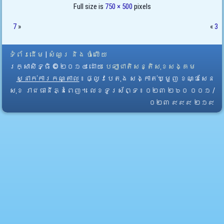
Full size is
750 × 500
pixels
7
»
«
3
ទំព័រដើម
|
សំណួរ និង ចំលើយ
រក្សាសិទ្ធិ © ២០១៤ ដោយ​
បេឡាជាតិសន្តិសុខសង្គម
ស្នាក់ការកណ្តាល
៖ ផ្លូវបេតុង សង្កាត់ឃ្មួញ ខណ្ឌសែន
សុខ រាជធានីភ្នំពេញ។ លេខទូរស័ព្ទ ៖ ០២៣ ២៦០ ០០១ /
០២៣ ៩៩៩ ២១៩