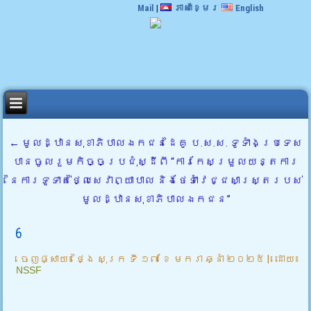
Mail
|
ភាសាខ្មែរ
English
←
មូលដ្ឋានសុខាភិបាលឯកជនដៃគូ ប.ស.ស. ទូទាំងប្រទេស
បានចូលរួមកិច្ចប្រជុំស្ដីពី “ការកែសម្រួលយន្តការ
នៃការទូទាត់ថ្លៃសេវាព្យាបាល និងថែទាំវេជ្ជសាស្រ្តរបស់
មូលដ្ឋានសុខាភិបាលឯកជន”
6
ចេញផ្សាយ៖
ថ្ងៃ សុក្រ ទី ១៧ ខែ មករា ឆ្នាំ ២០២៥
|
ដោយ៖
NSSF