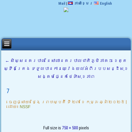
Mail
|
ភាសាខ្មែរ
English
←
សិស្សនគរបាល នៃសាលានគរបាលជាតិភូមិភាគ១ ខេត្ត
ស្ទឹងត្រែង ទទួលបានការឈ្វេងយល់អំពីរបបសន្ដិសុខ
សង្គមផ្នែកថែទាំសុខភាព
7
ចេញផ្សាយ៖
ថ្ងៃ ព្រហស្បតិ៍ ទី ២៧ ខែ កុម្ភៈ ឆ្នាំ ២០២៥
|
ដោយ៖
NSSF
Full size is
750 × 500
pixels