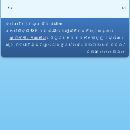
8
»
«
6
ទំព័រដើម
|
សំណួរ និង ចំលើយ
រក្សាសិទ្ធិ © ២០១៤ ដោយ​
បេឡាជាតិសន្តិសុខសង្គម
ស្នាក់ការកណ្តាល
៖ ផ្លូវបេតុង សង្កាត់ឃ្មួញ ខណ្ឌសែន
សុខ រាជធានីភ្នំពេញ។ លេខទូរស័ព្ទ ៖ ០២៣ ២៦០ ០០១ /
០២៣ ៩៩៩ ២១៩