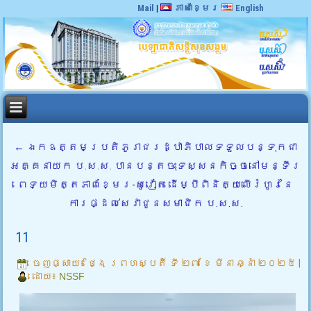
Mail
|
ភាសាខ្មែរ
English
←
ឯកឧត្តមប្រតិភូរាជរដ្ឋាភិបាលទទួលបន្ទុកជា
អគ្គនាយក ប.ស.ស. បានបន្តចុះទស្សនកិច្ចនៅមន្ទីរ
ពេទ្យមិត្តភាពខ្មែរ-សូវៀត ដើម្បីពិនិត្យលើរំហូរនៃ
ការផ្ដល់សេវាជូនសមាជិក ប.ស.ស.
11
ចេញផ្សាយ៖
ថ្ងៃ ព្រហស្បតិ៍ ទី ២៧ ខែ មីនា ឆ្នាំ ២០២៥
|
ដោយ៖
NSSF