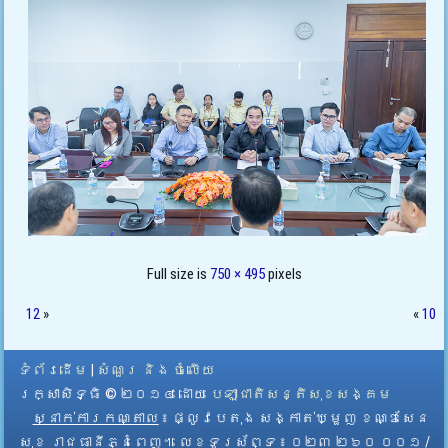
Full size is
750 × 495
pixels
12
»
«
10
ទំព័រដើម
|
សំណួរ និង ចំលើយ
រក្សាសិទ្ធិ © ២០១៤ ដោយ​
បេឡាជាតិសន្តិសុខសង្គម
ស្នាក់ការកណ្តាល
៖ ផ្លូវបេតុង សង្កាត់ឃ្មួញ ខណ្ឌសែន
សុខ រាជធានីភ្នំពេញ។ លេខទូរស័ព្ទ ៖ ០២៣ ២៦០ ០០១ /