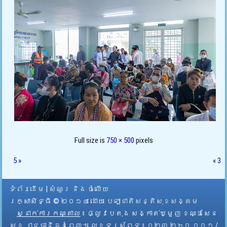
Full size is
750 × 500
pixels
5
»
«
3
ទំព័រដើម
|
សំណួរ និង ចំលើយ
រក្សាសិទ្ធិ © ២០១៤ ដោយ​
បេឡាជាតិសន្តិសុខសង្គម
ស្នាក់ការកណ្តាល
៖ ផ្លូវបេតុង សង្កាត់ឃ្មួញ ខណ្ឌសែន
សុខ រាជធានីភ្នំពេញ។ លេខទូរស័ព្ទ ៖ ០២៣ ២៦០ ០០១ /