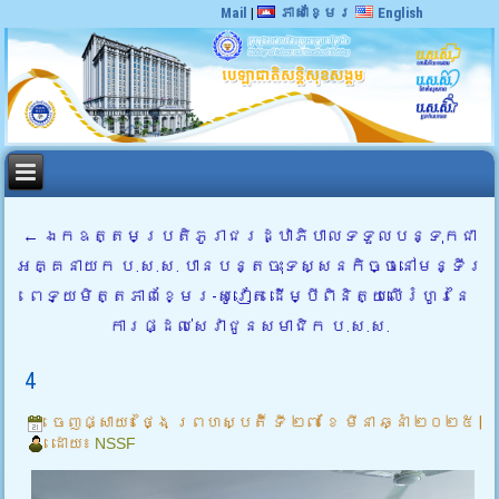
Mail
|
ភាសាខ្មែរ
English
←
ឯកឧត្តមប្រតិភូរាជរដ្ឋាភិបាលទទួលបន្ទុកជា
អគ្គនាយក ប.ស.ស. បានបន្តចុះទស្សនកិច្ចនៅមន្ទីរ
ពេទ្យមិត្តភាពខ្មែរ-សូវៀត ដើម្បីពិនិត្យលើរំហូរនៃ
ការផ្ដល់សេវាជូនសមាជិក ប.ស.ស.
4
ចេញផ្សាយ៖
ថ្ងៃ ព្រហស្បតិ៍ ទី ២៧ ខែ មីនា ឆ្នាំ ២០២៥
|
ដោយ៖
NSSF