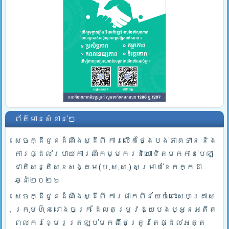
ព័ត៌មានសំខាន់ៗ
សេចក្ដីជូនដំណឹងស្ដីពី ការលើកថ្ងៃបង់ភាគទាន និង
ការផ្ដល់របាយការណ៍កម្មករនិយោជិតមកកាន់បេឡា
ជាតិសន្តិសុខសង្គម(ប.ស.ស.) សម្រាប់ខែកក្កដា
ឆ្នាំ២០២៦
សេចក្ដីជូនដំណឹងស្ដីពី ការផាកពិន័យចំពោះសហគ្រាស
ក្រុមហ៊ុន រោងចក្រ ដែលតម្រូវឱ្យបងប្អូនអតីត
ពលករខ្មែរត្រឡប់មកពីថៃត្រូវតែផ្ដល់អត្ត