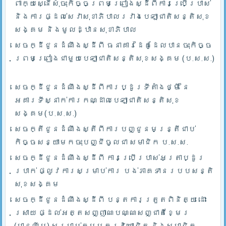
ពាក្យស្នើសុំចុះកិច្ចព្រមព្រៀងស្ដីពីការប្រើប្រាស់
និងការផ្ដល់សេវាសុខាភិបាលរវាងបេឡាជាតិសន្តិសុខ
សង្គម និងមូលដ្ឋានសុខាភិបាល
សេចក្ដីជូនដំណឹងស្ដីពី ធនាគារដៃគូដែលបានចុះកិច្ច
ព្រមព្រៀងជាមួយបេឡាជាតិសន្តិសុខសង្គម (ប.ស.ស.)
សេចក្ដីជូនដំណឹងស្ដីពីការប្ដូរទីតាំងថ្មី នៃ
អគារទីស្នាក់ការកណ្ដាលបេឡាជាតិសន្តិសុខ
សង្គម(ប.ស.ស.)
សេចក្តីជូនដំណឹងស្តីពីការបញ្ជូនមន្រ្តីជាប់
កិច្ចសន្យាមកចុះបញ្ជីចូលជា សមាជិក ប.ស.ស.
សេចក្ដីជូនដំណឹងស្ដីពី ការប្រើប្រាស់អត្រាប្ដូរ
ប្រាក់ ផ្លូវការសម្រាប់ការ បង់ភាគទានរបបសន្តិ
សុខសង្គម
សេចក្ដីជូនដំណឹងស្ដីពី បន្តការត្រួតពិនិត្យ ដោះ
ស្រាយ ផ្ដល់អត្តសញ្ញាណបណ្ណសញ្ជាតិខ្មែរ
(មានឈីប) សម្រាប់កម្មករនិយោជិត និងសមាជិក