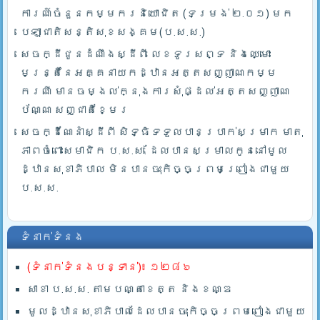
ការណ៍ចំនួនកម្មករនិយោជិត (ទម្រង់ ២.០១) មក
បេឡាជាតិសន្តិសុខសង្គម(ប.ស.ស.)
សេចក្ដីជូនដំណឹងស្ដីពី លេខទូរសព្ទ និងឈ្មោះ
មន្រ្តីនៃអគ្គនាយកដ្ឋានអត្តសញ្ញាណកម្ម
ករណី មានចម្ងល់ក្នុងការសុំផ្ដល់អត្តសញ្ញាណ
ប័ណ្ណ សញ្ជាតិខ្មែរ
សេចក្ដីណែនាំស្ដីពី សិទ្ធិទទួលបានប្រាក់សម្រាក មាតុ
ភាពចំពោះសមាជិក ប.ស.ស. ដែលបានសម្រាលកូននៅមូល
ដ្ឋានសុខាភិបាល មិនបានចុះកិច្ចព្រមព្រៀងជាមួយ
ប.ស.ស.
ទំនាក់ទំនង
(ទំនាក់ទំនងបន្ទាន់)៖ ១២៨៦
សាខា ប.ស.ស. តាមបណ្តាខេត្ត និងខណ្ឌ
មូលដ្ឋានសុខាភិបាលដែលបានចុះកិច្ចព្រមពៀងជាមួយ