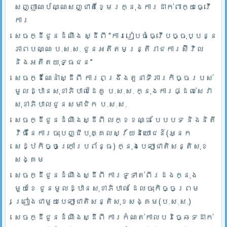
សញ្ញាណប័ណ្ណសញ្ជាតិខ្មែរក្នុងការដាក់ពាក្យធ្វើ
ការ
សេចក្ដីជូនដំណឹង ស្ដីពី “ការរៀបចំធ្វើបច្ចុប្បន្ន
ភាពបណ្ណ ប.ស.ស. ជូនអតីតមន្ត្រីរាជការស៊ីវិល
និងអតីតយុទ្ធជន”
សេចក្ដីណែនាំស្ដីពី ការពង្រឹងតួនាទីភារកិច្ចរបស់
មូលដ្ឋានសុខាភិបាលដៃគូ ប.­ស.ស. ក្នុងការផ្ដល់សេវា
សុខាភិបាលជូនសមាជិក ប.ស.ស.
សេចក្ដីជូនដំណឹងស្ដីពី លក្ខខណ្ឌ បែបបទ និងនិតី
វិធីនៃការចុះបញ្ជីបុគ្គលស្វ័យនិយោជន៍(អ្នក
សេដ្ឋកិច្ចក្រៅប្រព័ន្ធ) ក្នុងបេឡាជាតិសន្តិសុខ
សង្គម
សេចក្ដីជូនដំណឹងស្ដីពី ការទូទាត់ពីរដងក្នុង
មួយខែ ជូនមូលដ្ឋានសុខាភិបាល ដែលចុះកិច្ចព្រម
ព្រៀងជាមួយបេឡាជាតិសន្តិសុខសង្គម(ប.ស.ស.)
សេចក្ដីជូនដំណឹងស្ដីពី ការកំណត់កាលបរិច្ឆេទដាក់