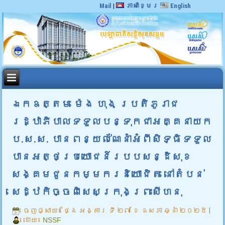
Mail
|
ភាសាខ្មែរ
English
ឯកឧត្តម ម៉េង ហុង ប្រតិភូរាជ
រដ្ឋាភិបាលទទួលបន្ទុកជាអគ្គនាយក
ប.ស.ស. បានពន្យល់ណែនាំអំពីសិទ្ធិទទួល
បានអត្ថប្រយោជន៍របបសន្ដិសុខ
សង្គមជូនកម្មករនិយោជិត នៅតំបន់
សេដ្ឋកិច្ចពិសេសក្រុងព្រះសីហនុ
ចេញផ្សាយ៖
ថ្ងៃ អង្គារ ទី ២៧ ខែ ឧសភា ឆ្នាំ ២០២៥
|
ដោយ៖
NSSF