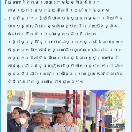
ផ្ទៃពោះ និងកុមារអាយុក្រោម២ឆ្នាំផងដែរ។
តាមរយៈការជួបពន្យល់ណែនាំរបស់ ឯកឧត្តម
ប្រតិភូរាជរដ្ឋាភិបាល បងប្អូនកម្មករនិយោជិត
បានបង្ហាញពីអារម្មណ៍សប្បាយរីករាយយ៉ាងខ្លាំង
ចំពោះការដឹកនាំ របស់សម្តេចធិបតីនាយក
រដ្ឋមន្រ្តី នៃព្រះរាជាណាចក្រកម្ពុជា ដែលបានយក
ចិត្តទុកដាក់កាន់តែខ្ពស់លើបញ្ហាសុខុមាលភាពរបស់
កម្មករនិយោជិត ពិសេសបានផ្ដល់អត្ថប្រយោជន៍
កាន់តែច្រើនបន្ថែមទៀត ដើម្បីកាត់បន្ថយការចំណាយ
ក្នុងជីវភាពរស់នៅប្រចាំថ្ងៃរបស់ពួកគេ នៅពេលមាន
ជំងឺ មាតុភាព ឬគ្រោះថ្នាក់ផ្សេងៗ៕