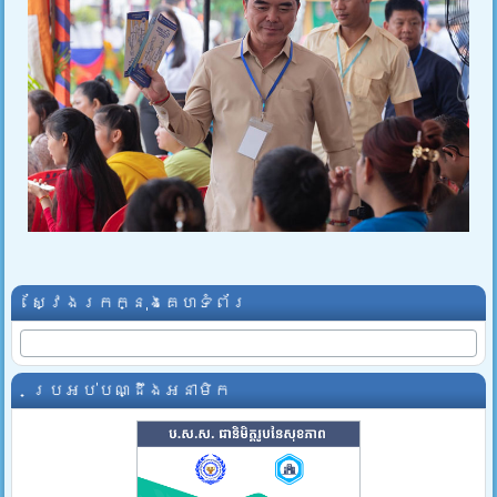
ស្វែងរកក្នុងគេហទំព័រ
ប្រអប់បណ្ដឹងអនាមិក