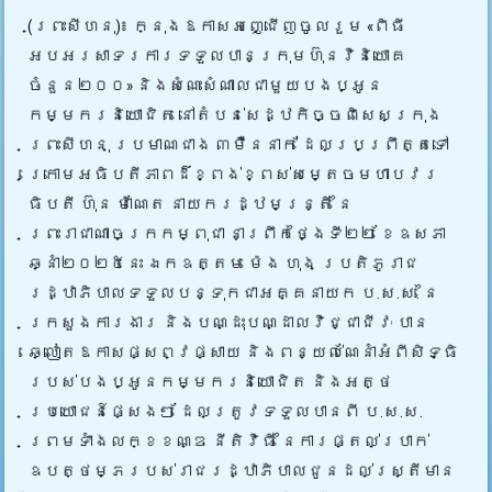
(ព្រះសីហនុ)៖ ក្នុងឱកាសអញ្ជើញចូលរួម «ពិធី
អបអរសាទរការទទួលបានក្រុមហ៊ុនវិនិយោគ
ចំនួន២០០» និងសំណេះសំណាលជាមួយបងប្អូន
កម្មករនិយោជិត នៅតំបន់សេដ្ឋកិច្ចពិសេសក្រុង
ព្រះសីហនុ ប្រមាណជាង ៣ម៉ឺននាក់ ដែលប្រព្រឹត្តទៅ
ក្រោម
អធិបតីភាពដ៏ខ្ពង់ខ្ពស់សម្តេចមហាបវរ
ធិបតី ហ៊ុន ម៉ាណែត នាយករដ្ឋមន្ត្រី នៃ
ព្រះរាជាណាចក្រកម្ពុជា នាព្រឹកថ្ងៃទី២២ ខែឧសភា
ឆ្នាំ២០២៥នេះ ឯកឧត្តម ម៉េង ហុង ប្រតិភូរាជ
រដ្ឋាភិបាលទទួលបន្ទុកជាអគ្គនាយក ប.ស.ស. នៃ
ក្រសួងការងារ និងបណ្ដុះបណ្ដាលវិជ្ជាជីវៈ បាន
ឆ្លៀតឱកាសផ្សព្វផ្សាយ និងពន្យល់ណែនាំអំពីសិទ្ធិ
របស់បងប្អូនកម្មករនិយោជិត និងអត្ថ
ប្រយោជន៍ផ្សេងៗ ដែលត្រូវទទួលបានពី ប.ស.ស.
ព្រមទាំងលក្ខខណ្ឌ នីតិវិធី នៃការផ្តល់ប្រាក់
ឧបត្ថម្ភរបស់រាជរដ្ឋាភិបាលជូនដល់ស្រ្តីមាន