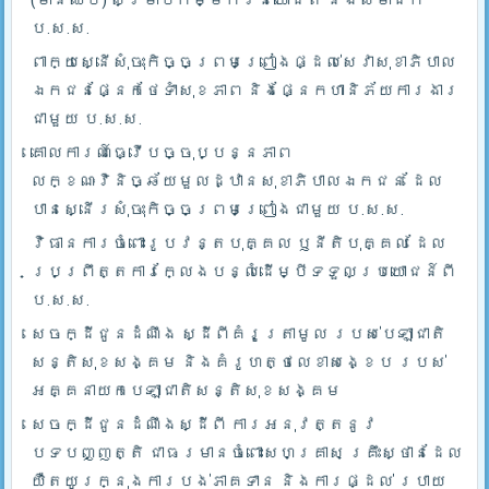
ប.ស.ស.
ពាក្យស្នើសុំចុះកិច្ចព្រមព្រៀងផ្ដល់សេវាសុខាភិបាល
ឯកជនផ្នែកថែទាំសុខភាព និងផ្នែកហានិភ័យការងារ
ជាមួយ ប.ស.ស.
គោលការណ៍ធ្វើបច្ចុប្បន្នភាព
លក្ខណៈវិនិច្ឆ័យមួលដ្ឋានសុខាភិបាលឯកជន ដែល
បានស្នើរសុំចុះកិច្ចព្រមព្រៀងជាមួយ ប.ស.ស.
វិធានការចំពោះរូបវន្តបុគ្គល ឫនីតិបុគ្គល ដែល
ប្រព្រឹត្តការក្លែងបន្លំដើម្បីទទួលប្រយោជន៍ពី
ប.ស.ស.
សេចក្ដីជូនដំណឹង ស្ដីពីគំរូត្រាមូល របស់បេឡាជាតិ
សន្តិសុខសង្គម និងគំរូហត្ថលេខាសង្ខេប របស់
អគ្គនាយកបេឡាជាតិសន្តិសុខសង្គម
សេចក្ដីជូនដំណឹងស្ដីពី ការអនុវត្តនូវ
បទបញ្ញត្តិ ជាធរមានចំពោះសហគ្រាស គ្រឹះស្ថានដែល
យឺតយូរក្នុងការបង់ភាគទាន និងការផ្ដល់ របាយ