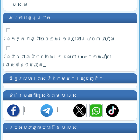
ប.ស.ស.
អត្រាប្តូរប្រាក់
ខែកក្កដា ឆ្នាំ២០២៦៖ ១ដុល្លារ ៤០៣៤រៀល
ខែមិថុនា ឆ្នាំ២០២៦៖ ១ដុល្លារ=៤០២៦រៀល
មើលបន្ថែមទៀត...
ចំនួនសហគ្រាស និងកម្មករចុះបញ្ជិកា
ទំព័របណ្ដាញសង្គម ប.ស.ស.
ប្រអប់ទទួលបណ្ដឹង ប.ស.ស.