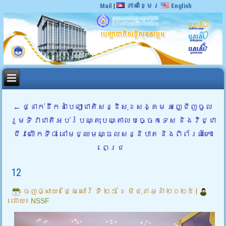
Mail
|
ភាសាខ្មែរ
English
←
ថ្នាក់ដឹកនាំបេឡាជាតិសន្ដិសុខសង្គម អញ្ជេីញចូល
រួមទិវាជាតិអប់រំបណ្តុះបណ្តាលបច្ចេកទេស និងវិជ្ជា
ជីវៈលើកទី៨ នៅមជ្ឈមណ្ឌលសន្និបាត និងពិព័រណ៍កោះ
ពេជ្រ
12
ចេញផ្សាយ៖
ថ្ងៃ សៅរ៍ ទី ២១ ខែ មិថុនា ឆ្នាំ ២០២៥
|
ដោយ៖
NSSF