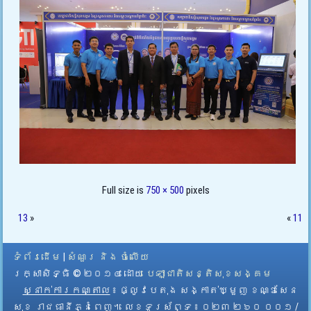
Full size is
750 × 500
pixels
13
»
«
11
ទំព័រដើម
|
សំណួរ និង ចំលើយ
រក្សាសិទ្ធិ © ២០១៤ ដោយ​
បេឡាជាតិសន្តិសុខសង្គម
ស្នាក់ការកណ្តាល
៖ ផ្លូវបេតុង សង្កាត់ឃ្មួញ ខណ្ឌសែន
សុខ រាជធានីភ្នំពេញ។ លេខទូរស័ព្ទ ៖ ០២៣ ២៦០ ០០១ /