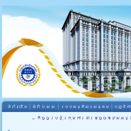
ទំព័រដើម
អំពី​ ប.ស.ស.
របបសន្តិសុខសង្គម
បញ្ជិក
←
កិច្ចប្រជុំក្រុមការងារបច្ចេកទេសអន្ដ