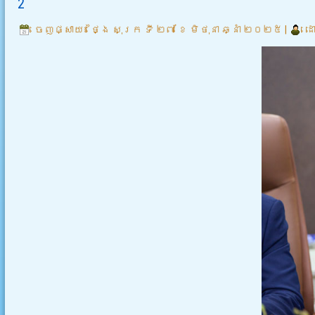
2
ចេញផ្សាយ៖
ថ្ងៃ សុក្រ ទី ២៧ ខែ មិថុនា ឆ្នាំ ២០២៥
|
ដ