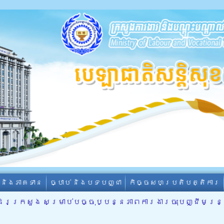
ា និងភាគទាន
ច្បាប់ និងបទបញ្ជា
កិច្ចសហប្រតិបត្តិការ
រក្រសួង សម្រាប់បច្ចុប្បន្នភាពការងារចុះបញ្ជីមន្រ្