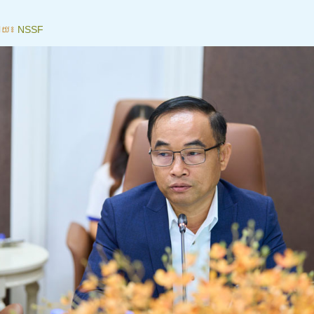
ោយ៖
NSSF