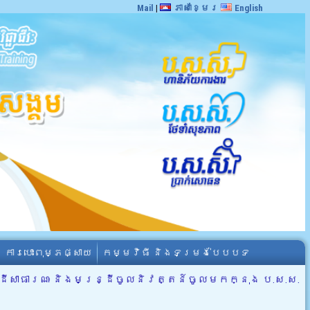
Mail
|
ភាសាខ្មែរ
English
ការបោះពុម្ភផ្សាយ
កម្មវិធី និងទម្រង់បែបបទ
ដីសាធារណៈ និងមន្រ្ដីចូលនិវត្តន៍ចូលមកក្នុង ប.ស.ស.