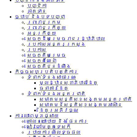
បញ្ជិកា និងភាគទាន
បញ្ជិកា
ភាគទាន
ច្បាប់ និងបទបញ្ជា
ព្រះរាជក្រម
ព្រះរាជក្រឹត្យ
អនុក្រឹត្យ
សេចក្ដីសម្រេចរាជរដ្ឋាភិបាល
ប្រកាសអន្តរក្រសួង
ប្រកាស
សេចក្តីសម្រេច
សេចក្តីណែនាំ
សេចក្តីជូនដំណឹង
កិច្ចសហប្រតិបត្តិការ
ទំនាក់ទំនង​សាធារណៈ
មូលដ្ឋានសុខាភិបាលដៃគូ
ធនាគារដៃគូ
ទំនាក់​ទំនង​អន្តរ​ជាតិ
សមាគមសន្តិសុខសង្គមអន្តរជាតិ
សមាគមន៍សន្តិសុខសង្គមអាស៊ាន​
ដៃគូរអភិវឌ្ឍ
ការបោះពុម្ភផ្សាយ
គោលនយោបាយ និង ផែនការ
សៀវភៅមគ្គទេសក៍
របាយការណ៍លទ្ធផល