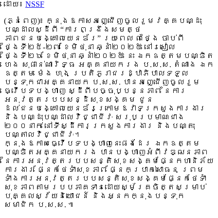
ដោយ៖
NSSF
(ភ្នំពេញ)៖ ក្នុងឱកាសអញ្ជើញចូលរួមវគ្គបណ្ដុះ
បណ្ដាលស្ដីពី “ការពង្រឹងសមត្ថ
ភាពជនបង្គោលយេនឌ័រ” រយៈពេល ៣ថ្ងៃ ចាប់ពី
ថ្ងៃទី២៥-២៧ ខែមិថុនា ឆ្នាំ២០២៥ នៅរសៀល
ថ្ងៃទី២៦ ខែមិថុនា ឆ្នាំ២០២៥ នេះ ឯកឧត្តមបណ្ឌិត
ហេង សុផាន់ណារិទ្ធ អគ្គនាយក
រង ប.ស.ស. តំណាង ឯក
ឧត្តម ម៉េង ហុង ប្រតិភូរាជរដ្ឋាភិបាលទទួល
បន្ទុកជាអគ្គនាយក ប.ស.ស. បានអញ្ជើញចូលរួម
ធ្វើបទបង្ហាញ ស្ដីពីបច្ចុប្បន្នភាព នៃការ
អនុវត្តរបបសន្ដិសុខសង្គម ជូន
ដល់ជនបង្គោលយេនឌ័រក្រោមឱវាទក្រសួងការងារ
និងបណ្ដុះបណ្ដាលវិជ្ជាជីវៈ សរុបប្រមាណជាង
២០០នាក់ នៅទីស្ដីការក្រសួងការងារ និងបណ្តុះ
បណ្តាលវិជ្ជាជីវៈ។
ក្នុងឱកាសធ្វើបទបង្ហាញនេះផងដែរ ឯកឧត្តម
បណ្ឌិតអគ្គនាយករង បានបង្ហាញអំពីវឌ្ឍនភាព
នៃការអនុវត្តរបបសន្តិសុខសង្គមផ្នែកហានិភ័យ
ការងារ ផ្នែកថែទាំសុខភាព ផ្នែកប្រាក់សោធន ព្រម
ទាំងការអនុវត្តរបបសន្តិសុខសង្គមផ្នែកថែទាំ
សុខភាពតាមរបបភាគទានដោយស្ម័គ្រចិត្តសម្រាប់
បុគ្គលស្វ័យនិយោជន៍ និងអ្នកក្នុងបន្ទុក
សមាជិក ប.ស.ស. ៕