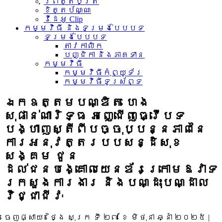
ព្រឹត្តិប័ត្រ
ខិត្តប័ណ្ណ
វីដេអូ Clip
កម្មវិធី និងទម្រង់បែបបទ
ទម្រង់បែបបទ
តាវកាលិក
បញ្ជិកា និងភាគទាន
កម្មវិធី
កម្មវិធីកុំព្យូទ័រ
កម្មវិធីទូរស័ព្ទ
ឯកឧត្តមបណ្ឌិត ហេង
សុផាន់ណារិទ្ធ អញ្ជើញធ្វើបទ
បង្ហាញស្តីពីបច្ចុប្បន្នភាពនៃ
ការអនុវត្តរបបសន្ដិសុខ
សង្គម ជូន
ដល់ជនបង្គោលយេនឌ័រក្រោមឱវាទ
ក្រសួងការងារ និងបណ្ដុះបណ្ដាល
វិជ្ជាជីវៈ
ចេញផ្សាយ៖
ថ្ងៃ សុក្រ ទី ២៧ ខែ មិថុនា ឆ្នាំ ២០២៥
|