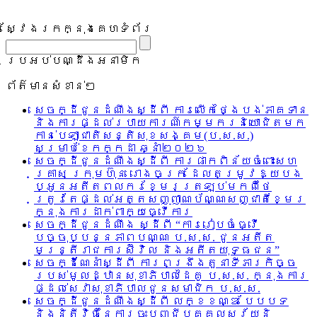
ស្វែងរកក្នុងគេហទំព័រ
ប្រអប់បណ្ដឹងអនាមិក
ព័ត៌មានសំខាន់ៗ
សេចក្ដីជូនដំណឹងស្ដីពី ការលើកថ្ងៃបង់ភាគទាន
និងការផ្ដល់របាយការណ៍កម្មករនិយោជិតមក
កាន់បេឡាជាតិសន្តិសុខសង្គម(ប.ស.ស.)
សម្រាប់ខែកក្កដា ឆ្នាំ២០២៦
សេចក្ដីជូនដំណឹងស្ដីពី ការផាកពិន័យចំពោះសហ
គ្រាស ក្រុមហ៊ុន រោងចក្រ ដែលតម្រូវឱ្យបង
ប្អូនអតីតពលករខ្មែរត្រឡប់មកពីថៃ
ត្រូវតែផ្ដល់អត្តសញ្ញាណប័ណ្ណសញ្ជាតិខ្មែរ
ក្នុងការដាក់ពាក្យធ្វើការ
សេចក្ដីជូនដំណឹង ស្ដីពី “ការរៀបចំធ្វើ
បច្ចុប្បន្នភាពបណ្ណ ប.ស.ស. ជូនអតីត
មន្ត្រីរាជការស៊ីវិល និងអតីតយុទ្ធជន”
សេចក្ដីណែនាំស្ដីពី ការពង្រឹងតួនាទីភារកិច្ច
របស់មូលដ្ឋានសុខាភិបាលដៃគូ ប.­ស.ស. ក្នុងការ
ផ្ដល់សេវាសុខាភិបាលជូនសមាជិក ប.ស.ស.
សេចក្ដីជូនដំណឹងស្ដីពី លក្ខខណ្ឌ បែបបទ
និងនិតីវិធីនៃការចុះបញ្ជីបុគ្គលស្វ័យនិ