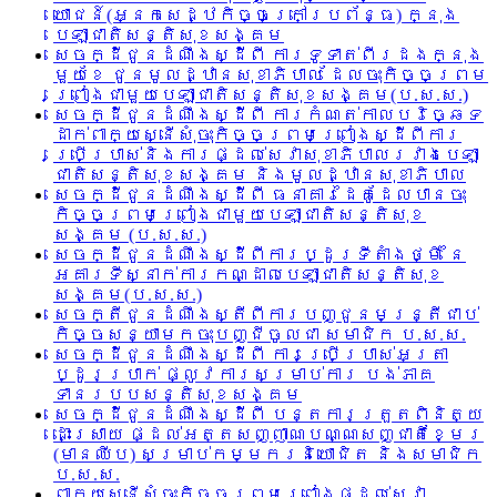
យោជន៍(អ្នកសេដ្ឋកិច្ចក្រៅប្រព័ន្ធ) ក្នុង
បេឡាជាតិសន្តិសុខសង្គម
សេចក្ដីជូនដំណឹងស្ដីពី ការទូទាត់ពីរដងក្នុង
មួយខែ ជូនមូលដ្ឋានសុខាភិបាល ដែលចុះកិច្ចព្រម
ព្រៀងជាមួយបេឡាជាតិសន្តិសុខសង្គម(ប.ស.ស.)
សេចក្ដីជូនដំណឹងស្ដីពី ការកំណត់កាលបរិច្ឆេទ
ដាក់ពាក្យស្នើសុំចុះកិច្ចព្រមព្រៀងស្ដីពីការ
ប្រើប្រាស់និងការផ្ដល់សេវាសុខាភិបាលរវាងបេឡា
ជាតិសន្តិសុខសង្គម និងមូលដ្ឋានសុខាភិបាល
សេចក្ដីជូនដំណឹងស្ដីពី ធនាគារដៃគូដែលបានចុះ
កិច្ចព្រមព្រៀងជាមួយបេឡាជាតិសន្តិសុខ
សង្គម (ប.ស.ស.)
សេចក្ដីជូនដំណឹងស្ដីពីការប្ដូរទីតាំងថ្មី នៃ
អគារទីស្នាក់ការកណ្ដាលបេឡាជាតិសន្តិសុខ
សង្គម(ប.ស.ស.)
សេចក្តីជូនដំណឹងស្តីពីការបញ្ជូនមន្រ្តីជាប់
កិច្ចសន្យាមកចុះបញ្ជីចូលជា សមាជិក ប.ស.ស.
សេចក្ដីជូនដំណឹងស្ដីពី ការប្រើប្រាស់អត្រា
ប្ដូរប្រាក់ ផ្លូវការសម្រាប់ការ បង់ភាគ
ទានរបបសន្តិសុខសង្គម
សេចក្ដីជូនដំណឹងស្ដីពី បន្តការត្រួតពិនិត្យ
ដោះស្រាយ ផ្ដល់អត្តសញ្ញាណបណ្ណសញ្ជាតិខ្មែរ
(មានឈីប) សម្រាប់កម្មករនិយោជិត និងសមាជិក
ប.ស.ស.
ពាក្យស្នើសុំចុះកិច្ចព្រមព្រៀងផ្ដល់សេវា