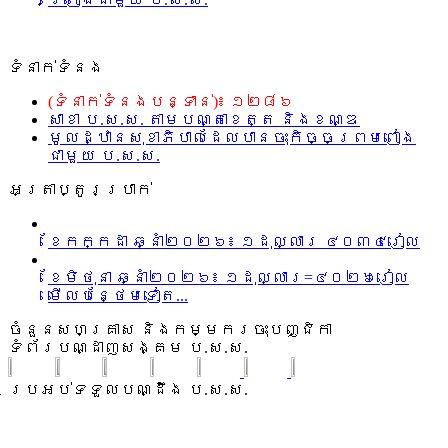
ទំនាក់ទំនង
(ទំនាក់ទំនងបន្ទាន់)៖ ១២៨៦
សាខា ប.ស.ស. តាមបណ្តាខេត្ត និងខណ្ឌ
មូលដ្ឋានសុខាភិបាលដែលបានចុះកិច្ចព្រមពៀង
ជាមួយ ប.ស.ស.
អត្រាប្តូរប្រាក់
ខែកក្កដា ឆ្នាំ២០២៦៖ ១ដុល្លារ ៤០៣៤រៀល
ខែមិថុនា ឆ្នាំ២០២៦៖ ១ដុល្លារ=៤០២៦រៀល
មើលបន្ថែមទៀត...
ចំនួនសហគ្រាស និងកម្មករចុះបញ្ជិកា
ទំព័របណ្ដាញសង្គម ប.ស.ស.
ប្រអប់ទទួលបណ្ដឹង ប.ស.ស.