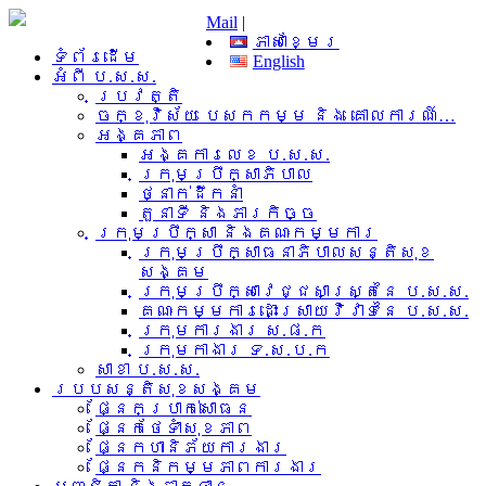
Mail
|
ភាសាខ្មែរ
ទំព័រដើម
English
អំពី​ ប.ស.ស.
ប្រវត្តិ
ចក្ខុវិស័យ បេសកកម្ម និង គោលការណ៍…
អង្គភាព
អង្គការលេខ ប.ស.ស.
ក្រុមប្រឹក្សាភិបាល
ថ្នាក់ដឹកនាំ
តួនាទី និងភារកិច្ច
ក្រុមប្រឹក្សា និងគណៈកម្មការ
ក្រុមប្រឹក្សាធនាភិបាលសន្តិសុខ
សង្គម
ក្រុមប្រឹក្សាវេជ្ជសាស្រ្តនៃ ប.ស.ស.
គណៈកម្មការដោះស្រាយវិវាទនៃ ប.ស.ស.
ក្រុមការងារ​ ស.ផ.ក
ក្រុមកាងារ ទ.ស.ប.ក
សាខា ប.ស.ស.
របបសន្តិសុខសង្គម
ផ្នែកប្រាក់សោធន
ផ្នែកថែទាំសុខភាព
ផ្នែកហានិភ័យការងារ
ផ្នែកនិកម្មភាពការងារ