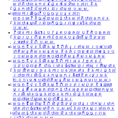
សុខាភិបាលឯកជនផ្នែកថែទាំសុខភាព និង
ផ្នែកហានិភ័យការងារជាមួយ ប.ស.ស.
គោលការណ៍ធ្វើបច្ចុប្បន្នភាព
លក្ខណៈវិនិច្ឆ័យមួលដ្ឋានសុខាភិបាលឯកជន
ដែលបានស្នើរសុំចុះកិច្ចព្រមព្រៀងជាមួយ
ប.ស.ស.
វិធានការចំពោះរូបវន្តបុគ្គល ឫនីតិបុគ្គល
ដែលប្រព្រឹត្តការក្លែងបន្លំដើម្បីទទួល
ប្រយោជន៍ពី ប.ស.ស.
សេចក្ដីជូនដំណឹង ស្ដីពីគំរូត្រាមូល របស់បេឡា
ជាតិសន្តិសុខសង្គម និងគំរូហត្ថលេខាសង្ខេប
របស់អគ្គនាយកបេឡាជាតិសន្តិសុខសង្គម
សេចក្ដីជូនដំណឹងស្ដីពី ការអនុវត្តនូវ
បទបញ្ញត្តិ ជាធរមានចំពោះសហគ្រាស គ្រឹះស្ថាន
ដែល យឺតយូរក្នុងការបង់ភាគទាន និងការផ្ដល់
របាយការណ៍ចំនួនកម្មករនិយោជិត (ទម្រង់
២.០១) មកបេឡាជាតិសន្តិសុខសង្គម(ប.ស.ស.)
សេចក្ដីជូនដំណឹងស្ដីពី លេខទូរសព្ទ និងឈ្មោះ
មន្រ្តីនៃអគ្គនាយកដ្ឋានអត្តសញ្ញាណកម្ម
ករណី មានចម្ងល់ក្នុងការសុំផ្ដល់អត្ត
សញ្ញាណប័ណ្ណ សញ្ជាតិខ្មែរ
សេចក្ដីណែនាំស្ដីពី សិទ្ធិទទួលបានប្រាក់សម្រាក
មាតុភាពចំពោះសមាជិក ប.ស.ស. ដែលបានសម្រាលកូន
នៅមូលដ្ឋានសុខាភិបាល មិនបានចុះកិច្ចព្រម
ព្រៀងជាមួយ ប.ស.ស.