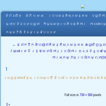
ទំព័រដើម
អំពី​ ប.ស.ស.
របបសន្តិសុខសង្គម
បញ្ជិកា
ច្បាប់ និងបទបញ្ជា
កិច្ចសហប្រតិបត្តិការ
ការបោះពុ
កម្មវិធី និងទម្រង់បែបបទ
←
ថ្នាក់ដឹកនាំបេឡាជាតិសន្តិសុខសង្គម អញ្ជើញច
វណ្ណារតន៍ រដ្ឋលេខាធិការប្រចាំការ ក្នុងជំនួប
ការអុកស្វាមប្រចាំកម្ពុជា(OX
1
ចេញផ្សាយ៖
ថ្ងៃ ព្រហស្បតិ៍ ទី ០៣ ខែ កក្តដា ឆ្នាំ ២០២៥
|
Full size is
750 × 500
pixels
3
»