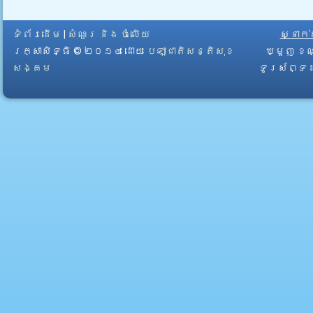
ទំព័រដើម
|
សំណួរ និង ចំលើយ
ស្នាក
រក្សាសិទ្ធិ © ២០១៤ ដោយ​
បេឡាជាតិសន្តិសុខ
ឃ្មួញ ខណ
សង្គម
ទូរស័ព្ទ