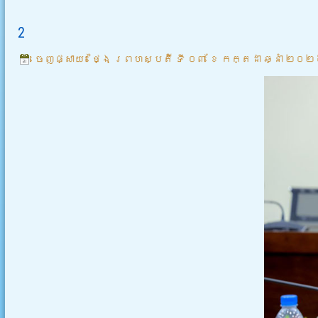
2
ចេញផ្សាយ៖
ថ្ងៃ ព្រហស្បតិ៍ ទី ០៣ ខែ កក្តដា ឆ្នាំ ២០