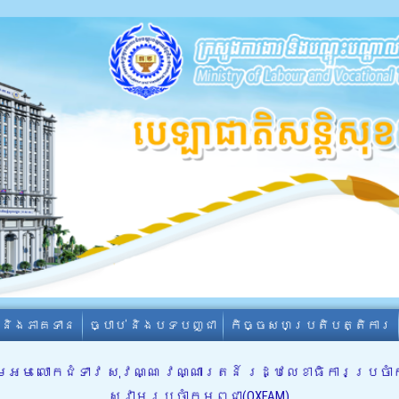
ា និងភាគទាន
ច្បាប់ និងបទបញ្ជា
កិច្ចសហប្រតិបត្តិការ
រួមអម លោកជំទាវ សុវណ្ណ វណ្ណារតន៍ រដ្ឋលេខាធិការប្រ
ស្វាមប្រចាំកម្ពុជា(OXFAM)