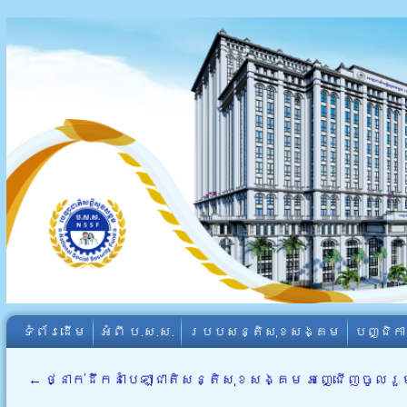
ទំព័រដើម
អំពី​ ប.ស.ស.
របបសន្តិសុខសង្គម
បញ្ជិក
←
ថ្នាក់ដឹកនាំបេឡាជាតិសន្តិសុខសង្គម អញ្ជើញចូល