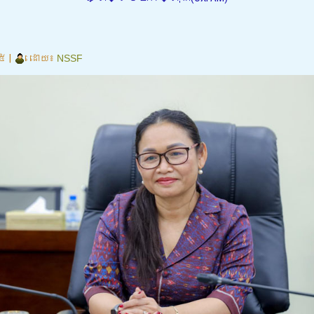
២៥
|
ដោយ៖
NSSF