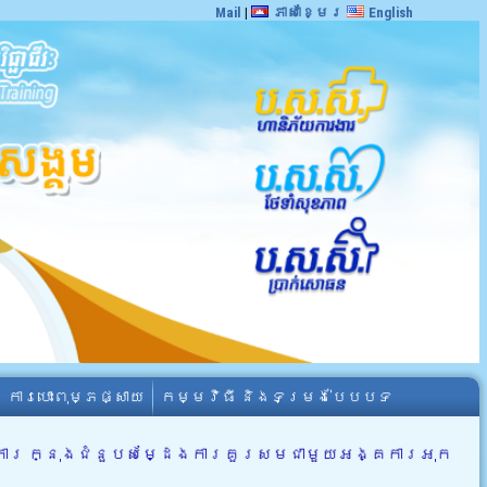
Mail
|
ភាសាខ្មែរ
English
ការបោះពុម្ភផ្សាយ
កម្មវិធី និងទម្រង់បែបបទ
ចាំការ ក្នុងជំនួបសម្ដែងការគួរសមជាមួយអង្គការអុក