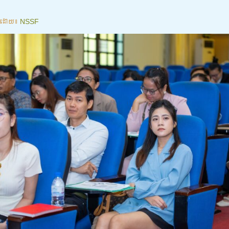
ដោយ៖
NSSF