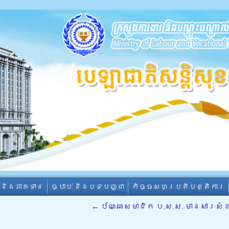
ា និងភាគទាន
ច្បាប់ និងបទបញ្ជា
កិច្ចសហប្រតិបត្តិការ
←
ប័ណ្ណសមាជិក ប.ស.ស. មានសារៈសំខ