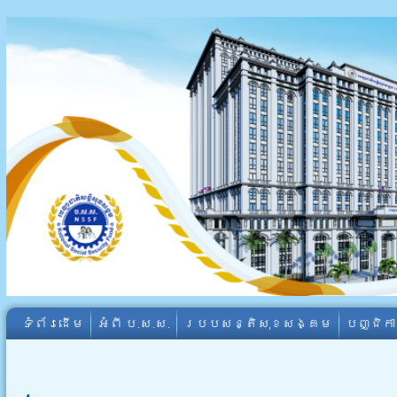
ទំព័រដើម
អំពី​ ប.ស.ស.
របបសន្តិសុខសង្គម
បញ្ជិក