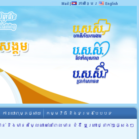
Mail
|
ភាសាខ្មែរ
English
ការបោះពុម្ភផ្សាយ
កម្មវិធី និងទម្រង់បែបបទ
ាន់ និងមានតម្លៃណាស់នៅពេលមាន ជំងឺ ឬគ្រោះថ្នាក់ៗផ្សេងៗ