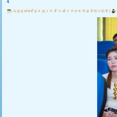
4
ចេញផ្សាយ៖
ថ្ងៃ សុក្រ ទី ០៤ ខែ កក្តដា ឆ្នាំ ២០២៥
|