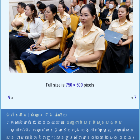
Full size is
750 × 500
pixels
9
»
«
7
ទំព័រដើម
|
សំណួរ និង ចំលើយ
រក្សាសិទ្ធិ © ២០១៤ ដោយ​
បេឡាជាតិសន្តិសុខសង្គម
ស្នាក់ការកណ្តាល
៖ ផ្លូវបេតុង សង្កាត់ឃ្មួញ ខណ្ឌសែន
សុខ រាជធានីភ្នំពេញ។ លេខទូរស័ព្ទ ៖ ០២៣ ២៦០ ០០១ /