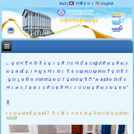
Mail
|
ភាសាខ្មែរ
English
←
ថ្នាក់ដឹកនាំ និងមន្ត្រីរាជការ នៃបេឡាជាតិសន្តិសុខ
សង្គម នៃក្រសួងការងារ និងបណ្តុះបណ្តាលវិជ្ជាជីវៈ
ចូលរួមសិក្ខាសាលាផ្សព្វផ្សាយស្ដីពី “អនុលោមភាព នៃ
ការអនុវត្តប្រតិបត្តិការរបបសន្តិសុខសង្គម”
8
ចេញផ្សាយ៖
ថ្ងៃ សៅរ៍ ទី ០៥ ខែ កក្តដា ឆ្នាំ ២០២៥
|
ដោយ៖
NSSF