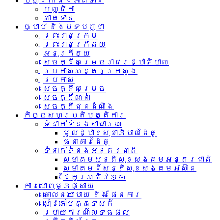
បញ្ជិកា និងភាគទាន
បញ្ជិកា
ភាគទាន
ច្បាប់ និងបទបញ្ជា
ព្រះរាជក្រម
ព្រះរាជក្រឹត្យ
អនុក្រឹត្យ
សេចក្ដីសម្រេចរាជរដ្ឋាភិបាល
ប្រកាសអន្តរក្រសួង
ប្រកាស
សេចក្តីសម្រេច
សេចក្តីណែនាំ
សេចក្តីជូនដំណឹង
កិច្ចសហប្រតិបត្តិការ
ទំនាក់ទំនង​សាធារណៈ
មូលដ្ឋានសុខាភិបាលដៃគូ
ធនាគារដៃគូ
ទំនាក់​ទំនង​អន្តរ​ជាតិ
សមាគមសន្តិសុខសង្គមអន្តរជាតិ
សមាគមន៍សន្តិសុខសង្គមអាស៊ាន​
ដៃគូរអភិវឌ្ឍ
ការបោះពុម្ភផ្សាយ
គោលនយោបាយ និង ផែនការ
សៀវភៅមគ្គទេសក៍
របាយការណ៍លទ្ធផល