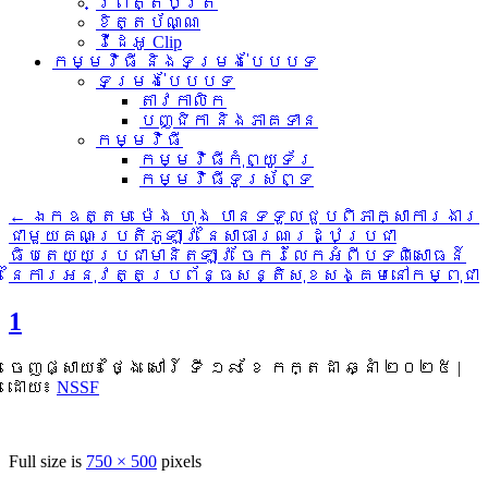
ព្រឹត្តិប័ត្រ
ខិត្តប័ណ្ណ
វីដេអូ Clip
កម្មវិធី និងទម្រង់បែបបទ
ទម្រង់បែបបទ
តាវកាលិក
បញ្ជិកា និងភាគទាន
កម្មវិធី
កម្មវិធីកុំព្យូទ័រ
កម្មវិធីទូរស័ព្ទ
←
ឯកឧត្តម ម៉េង ហុង បានទទួលជួបពិភាក្សាការងារ
ជាមួយគណៈប្រតិភូឡាវ នៃសាធារណរដ្ឋប្រជា
ធិបតេយ្យប្រជាមានិតឡាវ ចែករំលែកអំពីបទពិសោធន៍
នៃការអនុវត្តប្រព័ន្ធសន្តិសុខសង្គមនៅកម្ពុជា
1
ចេញផ្សាយ៖
ថ្ងៃ សៅរ៍ ទី ១៩ ខែ កក្តដា ឆ្នាំ ២០២៥
|
ដោយ៖
NSSF
Full size is
750 × 500
pixels