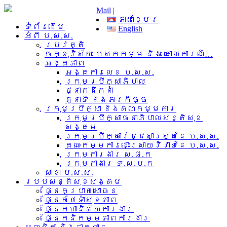
Mail
|
ភាសាខ្មែរ
ទំព័រដើម
English
អំពី​ ប.ស.ស.
ប្រវត្តិ
ចក្ខុវិស័យ បេសកកម្ម និង គោលការណ៍…
អង្គភាព
អង្គការលេខ ប.ស.ស.
ក្រុមប្រឹក្សាភិបាល
ថ្នាក់ដឹកនាំ
តួនាទី និងភារកិច្ច
ក្រុមប្រឹក្សា និងគណៈកម្មការ
ក្រុមប្រឹក្សាធនាភិបាលសន្តិសុខ
សង្គម
ក្រុមប្រឹក្សាវេជ្ជសាស្រ្តនៃ ប.ស.ស.
គណៈកម្មការដោះស្រាយវិវាទនៃ ប.ស.ស.
ក្រុមការងារ​ ស.ផ.ក
ក្រុមកាងារ ទ.ស.ប.ក
សាខា ប.ស.ស.
របបសន្តិសុខសង្គម
ផ្នែកប្រាក់សោធន
ផ្នែកថែទាំសុខភាព
ផ្នែកហានិភ័យការងារ
ផ្នែកនិកម្មភាពការងារ