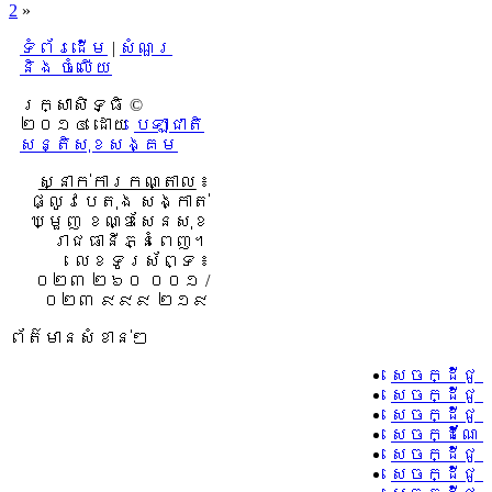
2
»
ទំព័រដើម
|
សំណួរ
និង ចំលើយ
រក្សាសិទ្ធិ ©
២០១៤ ដោយ​
បេឡាជាតិ
សន្តិសុខសង្គម
ស្នាក់ការកណ្តាល
៖
ផ្លូវបេតុង សង្កាត់
ឃ្មួញ ខណ្ឌសែនសុខ
រាជធានីភ្នំពេញ។
លេខទូរស័ព្ទ ៖
០២៣ ២៦០ ០០១ /
០២៣ ៩៩៩ ២១៩
ព័ត៌មានសំខាន់ៗ
សេចក្ដីជូ
សេចក្ដីជូ
សេចក្ដីជូ
សេចក្ដីណែន
សេចក្ដីជូន
សេចក្ដីជូន