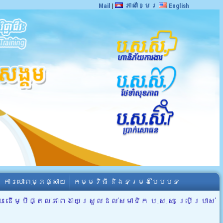
Mail
|
ភាសាខ្មែរ
English
ការបោះពុម្ភផ្សាយ
កម្មវិធី និងទម្រង់បែបបទ
ើប ដើម្បីផ្តល់ភាពងាយស្រួលដល់សមាជិក ប.ស.ស. ប្រើប្រាស់