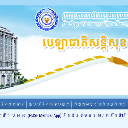
ា និងភាគទាន
ច្បាប់ និងបទបញ្ជា
កិច្ចសហប្រតិបត្តិការ
ទដៃ ប.ស.ស. (NSSF Member App) នឹងបន្ថែមមុខងារកាន់តែទំន