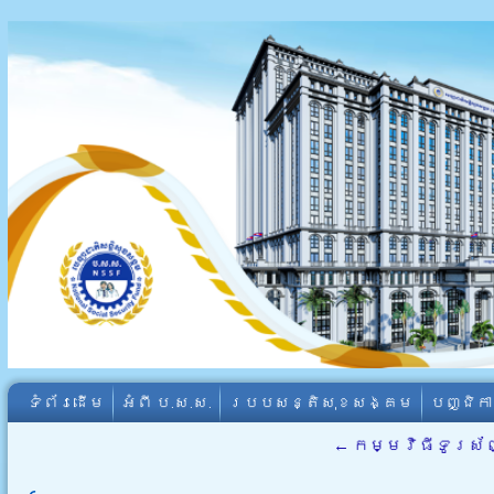
ទំព័រដើម
អំពី​ ប.ស.ស.
របបសន្តិសុខសង្គម
បញ្ជិក
←
កម្មវិធីទូរស័ព្