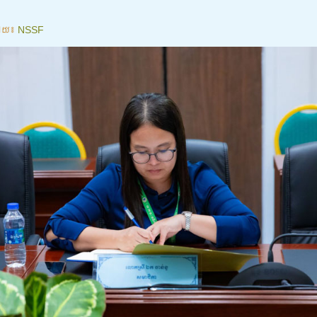
ោយ៖
NSSF