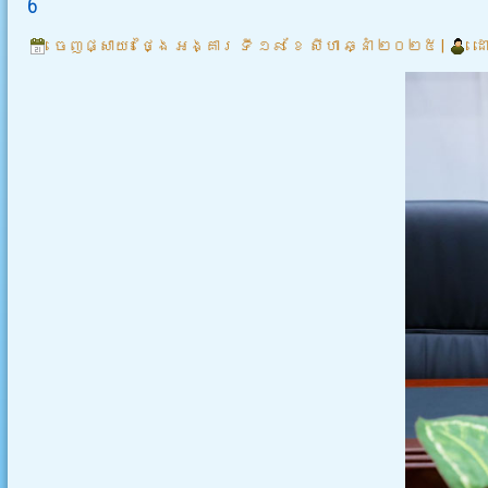
6
ចេញផ្សាយ៖
ថ្ងៃ អង្គារ ទី ១៩ ខែ សីហា ឆ្នាំ ២០២៥
|
ដ