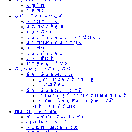
បញ្ជិកា និងភាគទាន
បញ្ជិកា
ភាគទាន
ច្បាប់ និងបទបញ្ជា
ព្រះរាជក្រម
ព្រះរាជក្រឹត្យ
អនុក្រឹត្យ
សេចក្ដីសម្រេចរាជរដ្ឋាភិបាល
ប្រកាសអន្តរក្រសួង
ប្រកាស
សេចក្តីសម្រេច
សេចក្តីណែនាំ
សេចក្តីជូនដំណឹង
កិច្ចសហប្រតិបត្តិការ
ទំនាក់ទំនង​សាធារណៈ
មូលដ្ឋានសុខាភិបាលដៃគូ
ធនាគារដៃគូ
ទំនាក់​ទំនង​អន្តរ​ជាតិ
សមាគមសន្តិសុខសង្គមអន្តរជាតិ
សមាគមន៍សន្តិសុខសង្គមអាស៊ាន​
ដៃគូរអភិវឌ្ឍ
ការបោះពុម្ភផ្សាយ
គោលនយោបាយ និង ផែនការ
សៀវភៅមគ្គទេសក៍
របាយការណ៍លទ្ធផល