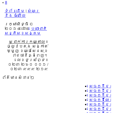
«
8
ទំព័រដើម
|
សំណួរ
និង ចំលើយ
រក្សាសិទ្ធិ ©
២០១៤ ដោយ​
បេឡាជាតិ
សន្តិសុខសង្គម
ស្នាក់ការកណ្តាល
៖
ផ្លូវបេតុង សង្កាត់
ឃ្មួញ ខណ្ឌសែនសុខ
រាជធានីភ្នំពេញ។
លេខទូរស័ព្ទ ៖
០២៣ ២៦០ ០០១ /
០២៣ ៩៩៩ ២១៩
ព័ត៌មានសំខាន់ៗ
សេចក្ដីជូន
សេចក្ដីជូ
សេចក្ដីជូន
សេចក្ដីណែន
សេចក្ដីជូន
សេចក្ដីជូន