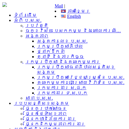
Mail
|
ភាសាខ្មែរ
ទំព័រដើម
English
អំពី​ ប.ស.ស.
ប្រវត្តិ
ចក្ខុវិស័យ បេសកកម្ម និង គោលការណ៍…
អង្គភាព
អង្គការលេខ ប.ស.ស.
ក្រុមប្រឹក្សាភិបាល
ថ្នាក់ដឹកនាំ
តួនាទី និងភារកិច្ច
ក្រុមប្រឹក្សា និងគណៈកម្មការ
ក្រុមប្រឹក្សាធនាភិបាលសន្តិសុខ
សង្គម
ក្រុមប្រឹក្សាវេជ្ជសាស្រ្តនៃ ប.ស.ស.
គណៈកម្មការដោះស្រាយវិវាទនៃ ប.ស.ស.
ក្រុមការងារ​ ស.ផ.ក
ក្រុមកាងារ ទ.ស.ប.ក
សាខា ប.ស.ស.
របបសន្តិសុខសង្គម
ផ្នែកប្រាក់សោធន
ផ្នែកថែទាំសុខភាព
ផ្នែកហានិភ័យការងារ
ផ្នែកនិកម្មភាពការងារ