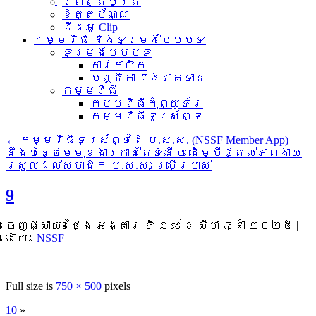
ព្រឹត្តិប័ត្រ
ខិត្តប័ណ្ណ
វីដេអូ Clip
កម្មវិធី និងទម្រង់បែបបទ
ទម្រង់បែបបទ
តាវកាលិក
បញ្ជិកា និងភាគទាន
កម្មវិធី
កម្មវិធីកុំព្យូទ័រ
កម្មវិធីទូរស័ព្ទ
←
កម្មវិធីទូរស័ព្ទដៃ ប.ស.ស. (NSSF Member App)
នឹងបន្ថែមមុខងារកាន់តែទំនើប ដើម្បីផ្តល់ភាពងាយ
ស្រួលដល់សមាជិក ប.ស.ស. ប្រើប្រាស់
9
ចេញផ្សាយ៖
ថ្ងៃ អង្គារ ទី ១៩ ខែ សីហា ឆ្នាំ ២០២៥
|
ដោយ៖
NSSF
Full size is
750 × 500
pixels
10
»