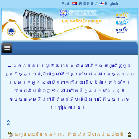
Mail
|
ភាសាខ្មែរ
English
←
ឯកឧត្តមបណ្ឌិត ហេង សុផាន់ណារិទ្ធ អញ្ជើញចូល
រួមកិច្ចប្រជុំពិភាក្សាលើការត្រៀមការងារបច្ចេកទេស
របស់ក្រសួង ស្ថាប័នពាក់ព័ន្ធ ដើម្បីគាំទ្រដល់ការ
ចាប់ផ្ដើមបំពេញការងារលើកដំបូងរបស់មន្ត្រី
បច្ចេកទេសវិជ្ជាជីវៈសុខាភិបាលផ្អែកលើកិច្ចព្រម
ព្រៀងការងារ
2
ចេញផ្សាយ៖
ថ្ងៃ អង្គារ ទី ២៦ ខែ សីហា ឆ្នាំ ២០២៥
|