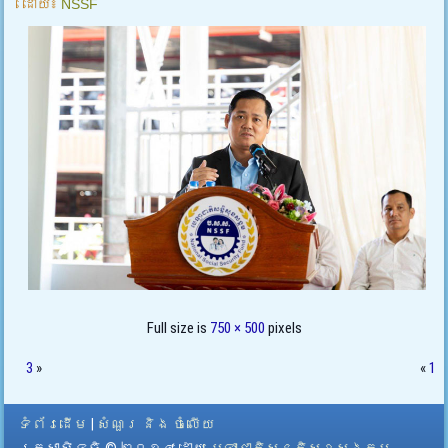
ដោយ៖
NSSF
Full size is
750 × 500
pixels
3
»
«
1
ទំព័រដើម
|
សំណួរ និង ចំលើយ