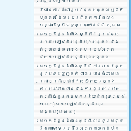
ព្រៀងជាមួយ ប.ស.ស.
វិធានការចំពោះរូបវន្តបុគ្គល ឫនីតិ
បុគ្គល ដែលប្រព្រឹត្តការក្លែង
បន្លំដើម្បីទទួលប្រយោជន៍ពី ប.ស.ស.
សេចក្ដីជូនដំណឹង ស្ដីពីគំរូត្រាមូល
របស់បេឡាជាតិសន្តិសុខសង្គម និង
គំរូហត្ថលេខាសង្ខេប របស់អគ្គ
នាយកបេឡាជាតិសន្តិសុខសង្គម
សេចក្ដីជូនដំណឹងស្ដីពី ការអនុវត្ត
នូវបទបញ្ញត្តិ ជាធរមានចំពោះសហ
គ្រាស គ្រឹះស្ថានដែល យឺតយូរក្នុង
ការបង់ភាគទាន និងការផ្ដល់ របាយ
ការណ៍ចំនួនកម្មករនិយោជិត (ទម្រង់
២.០១) មកបេឡាជាតិសន្តិសុខ
សង្គម(ប.ស.ស.)
សេចក្ដីជូនដំណឹងស្ដីពី លេខទូរសព្ទ
និងឈ្មោះ មន្រ្តីនៃអគ្គនាយកដ្ឋាន