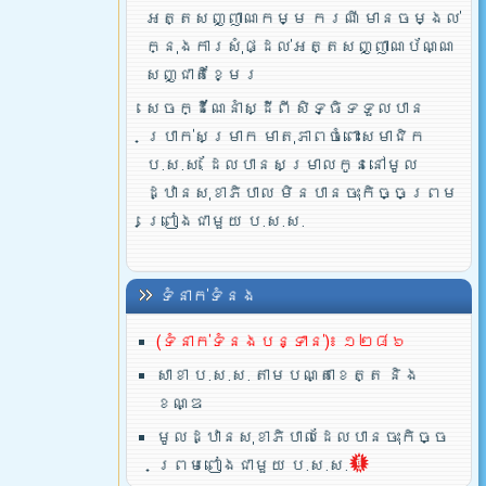
អត្តសញ្ញាណកម្ម ករណី មានចម្ងល់
ក្នុងការសុំផ្ដល់អត្តសញ្ញាណប័ណ្ណ
សញ្ជាតិខ្មែរ
សេចក្ដីណែនាំស្ដីពី សិទ្ធិទទួលបាន
ប្រាក់សម្រាក មាតុភាពចំពោះសមាជិក
ប.ស.ស. ដែលបានសម្រាលកូននៅមូល
ដ្ឋានសុខាភិបាល មិនបានចុះកិច្ចព្រម
ព្រៀងជាមួយ ប.ស.ស.
ទំនាក់ទំនង
(ទំនាក់ទំនងបន្ទាន់)៖ ១២៨៦
សាខា ប.ស.ស. តាមបណ្តាខេត្ត និង
ខណ្ឌ
មូលដ្ឋានសុខាភិបាលដែលបានចុះកិច្ច
ព្រមពៀងជាមួយ ប.ស.ស.