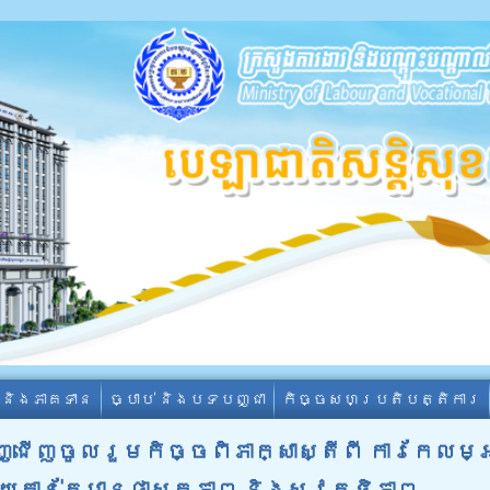
ា និងភាគទាន
ច្បាប់ និងបទបញ្ជា
កិច្ចសហប្រតិបត្តិការ
ជើញចូលរួមកិច្ចពិភាក្សាស្តីពី ការកែលម្
ាន់តែមានផាសុកភាព និងសុវត្ថិភាព