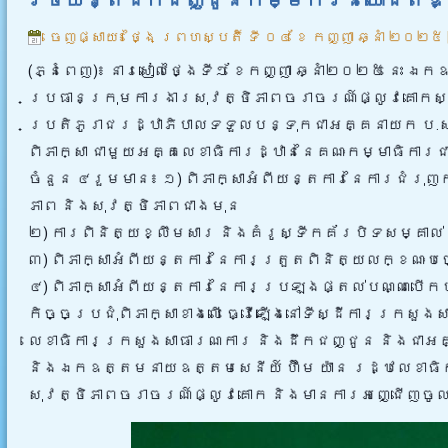
ចេញផ្សាយ៖
ថ្ងៃ ព្រហស្បតិ៍ ទី ០៤ ខែ កញ្ញា ឆ្នាំ ២០២៥
(ភ្នំពេញ)៖ នារសៀលថ្ងៃទី១ ខែកញ្ញា ឆ្នាំ២០២៥ នេះ 
ប្រធានក្រុមការងារសុវត្ថិភាពចរាចរណ៍ផ្លូវគោកសម្
ប្រតិភូរាជរដ្ឋាភិបាលទទួល
បន្ទុកជាអគ្គនាយក ប.ស.
ពិភាក្សា ជាមួយអគ្គលេខាធិការដ្ឋាននៃគណៈកម្មាធិការ
ចំនួន ៤រួមមាន៖ ១) ពិភាក្សាអំពីយន្តការនៃការជំ
ភាព និងសុវត្ថិភាពជាងមុន
២) ការពិនិត្យខ្លឹមសារ និងគំរូស្ទីកគ័របិទសម្គ
៣) ពិភាក្សាអំពីយន្តការនៃការត្រួតពិនិត្យលក្ខ
៤) ពិភាក្សាអំពីយន្តការនៃការប្រឡងផ្តល់បណ្
កិច្ចប្រជុំពិភាក្សាខាងលើ ធ្វើឡើងនៅទីស្ដីការក្រសួ
លេខាធិការក្រសួងសាធារណការ និងដឹកជញ្ជូន និងជាអគ
និងឯកឧត្តមនាយឧត្តមសេនីយ៍ ហ៊ឹម យ៉ាន រដ្ឋលេខាធិក
សុវត្ថិភាពចរាចរណ៍ផ្លូវគោក និងមានការអញ្ជើញចូល