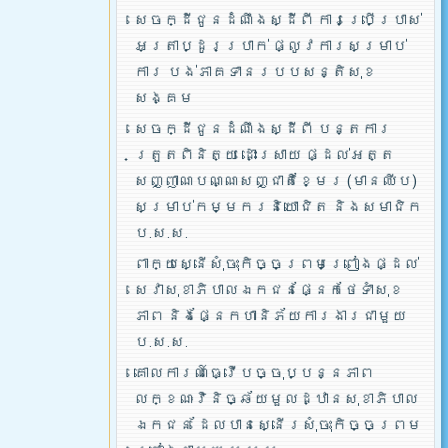
សេចក្ដីជូនដំណឹងស្ដីពី ការប្រើប្រាស់
អត្រាប្ដូរប្រាក់ ផ្លូវការសម្រាប់
ការ បង់ភាគទានរបបសន្តិសុខ
សង្គម
សេចក្ដីជូនដំណឹងស្ដីពី បន្តការ
ត្រួតពិនិត្យ ដោះស្រាយ ផ្ដល់អត្ត
សញ្ញាណបណ្ណសញ្ជាតិខ្មែរ (មានឈីប)
សម្រាប់កម្មករនិយោជិត និងសមាជិក
ប.ស.ស.
ពាក្យស្នើសុំចុះកិច្ចព្រមព្រៀងផ្ដល់
សេវាសុខាភិបាលឯកជនផ្នែកថែទាំសុខ
ភាព និងផ្នែកហានិភ័យការងារជាមួយ
ប.ស.ស.
គោលការណ៍ធ្វើបច្ចុប្បន្នភាព
លក្ខណៈវិនិច្ឆ័យមួលដ្ឋានសុខាភិបាល
ឯកជន ដែលបានស្នើរសុំចុះកិច្ចព្រម