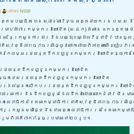
|
ដោយ៖
NSSF
ឯកឧត្តមបណ្ឌិត ហេង សុផាន់ណារិទ្ធ អគ្គនាយករង ប.ស.ស. ន
រាប់គាំពារកម្មករនិយោជិត (ស.ផ.ក) តំណាង ឯកឧត្តម ម៉
ស. នៃក្រសួងការងារ និងបណ្ដុះបណ្ដាលវិជ្ជាជីវៈ បានចូលរ
ជាតិសុវត្ថិភាពចរាចរណ៍ផ្លូវគោក ដោយពិភាក្សាលើរបៀបវារៈ
រុញការកែលម្អរថយន្តដឹកជញ្ជូនកម្មករនិយោជិតឱ្យកាន់ត
ាល់រថយន្តដឹកជញ្ជូនកម្មករនិយោជិត
ណៈបច្ចេកទេសរថយន្តដឹកជញ្ជូនកម្មករនិយោជិត
ណបើកបរដល់អ្នកបើកបររថយន្តដឹកជញ្ជូនកម្មករនិយោជ
ងសាធារណការ និងដឹកជញ្ជូន ដែលដឹកនាំដោយ លោកជំទាវ មឹន មា
្គលេខាធិការ នៃគណៈកម្មាធិការជាតិសុវត្ថិភាពចរាចរណ៍ផ
ារក្រសួងមហាផ្ទៃ និងជាអគ្គលេខាធិការរង នៃគណៈកម្មាធិ
រួមពីភាគីពាក់ព័ន្ធប្រមាណជា ២០រូប៕