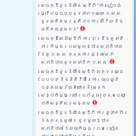
សេចក្ដីជូនដំណឹង ស្ដីពី “ការរៀបចំ
ធ្វើបច្ចុប្បន្នភាពបណ្ណ ប.ស.ស.
ជូនអតីតមន្ត្រីរាជការស៊ីវិល និង
អតីតយុទ្ធជន”
សេចក្ដីណែនាំស្ដីពី ការពង្រឹងតួនាទី
ភារកិច្ចរបស់មូលដ្ឋានសុខាភិបាល
ដៃគូ ប.­ស.ស. ក្នុងការផ្ដល់សេវា
សុខាភិបាលជូនសមាជិក ប.ស.ស.
សេចក្ដីជូនដំណឹងស្ដីពី លក្ខខណ្ឌ
បែបបទ និងនិតីវិធីនៃការចុះបញ្ជី
បុគ្គលស្វ័យនិយោជន៍(អ្នក
សេដ្ឋកិច្ចក្រៅប្រព័ន្ធ) ក្នុងបេឡា
ជាតិសន្តិសុខសង្គម
សេចក្ដីជូនដំណឹងស្ដីពី ការទូទាត់ពីរ
ដងក្នុងមួយខែ ជូនមូលដ្ឋាន
សុខាភិបាល ដែលចុះកិច្ចព្រមព្រៀង