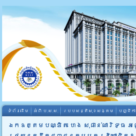
ទំព័រដើម
អំពី​ ប.ស.ស.
របបសន្តិសុខសង្គម
បញ្ជិក
ឯកឧត្តមបណ្ឌិត ហេង សុផាន់ណារិទ្ធ អញ្
រថយន្តដឹកជញ្ជូនកម្មករនិយោជិតឱ្យក