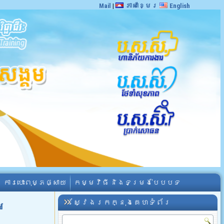
Mail
|
ភាសាខ្មែរ
English
ការបោះពុម្ភផ្សាយ
កម្មវិធី និងទម្រង់បែបបទ
ស្វែងរកក្នុងគេហទំព័រ
អ