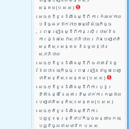
ជាមួយបេឡាជាតិសន្តិសុខ
សង្គម(ប.ស.ស.)
សេចក្ដីជូនដំណឹងស្ដីពី ការកំណត់កាល
បរិច្ឆេទដាក់ពាក្យស្នើសុំចុះកិច្ច
ព្រមព្រៀងស្ដីពីការប្រើប្រាស់និង
ការផ្ដល់សេវាសុខាភិបាលរវាងបេឡាជាតិ
សន្តិសុខសង្គម និងមូលដ្ឋាន
សុខាភិបាល
សេចក្ដីជូនដំណឹងស្ដីពី ធនាគារដៃគូ
ដែលបានចុះកិច្ចព្រមព្រៀងជាមួយបេឡា
ជាតិសន្តិសុខសង្គម (ប.ស.ស.)
សេចក្ដីជូនដំណឹងស្ដីពីការប្ដូរ
ទីតាំងថ្មី នៃអគារទីស្នាក់ការកណ្ដាល
បេឡាជាតិសន្តិសុខសង្គម(ប.ស.ស.)
សេចក្តីជូនដំណឹងស្តីពីការ
បញ្ជូនមន្រ្តីជាប់កិច្ចសន្យាមកចុះ
បញ្ជីចូលជា សមាជិក ប.ស.ស.