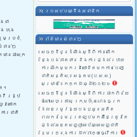
ប្រអប់បណ្ដឹងអនាមិក
ិងជា
េង ហុង
ួមប្រជុំ
ព័ត៌មានសំខាន់ៗ
សំខាន់ៗ
សេចក្ដីជូនដំណឹងស្ដីពី ការលើក
ែមានផាសុក
ថ្ងៃបង់ភាគទាន និងការផ្ដល់របាយ
ការណ៍កម្មករនិយោជិតមកកាន់បេឡា
ជាតិសន្តិសុខសង្គម(ប.ស.ស.)
សម្រាប់ខែកក្កដា ឆ្នាំ២០២៦
ិត។
សេចក្ដីជូនដំណឹងស្ដីពី ការផាកពិន័យ
ណវី រដ្ឋ
ចំពោះសហគ្រាស ក្រុមហ៊ុន រោងចក្រ
្លូវគោក
ដែលតម្រូវឱ្យបងប្អូនអតីត
ការជាតិ
ពលករខ្មែរត្រឡប់មកពីថៃត្រូវតែ
ផ្ដល់អត្តសញ្ញាណប័ណ្ណសញ្ជាតិ
ខ្មែរក្នុងការដាក់ពាក្យធ្វើការ