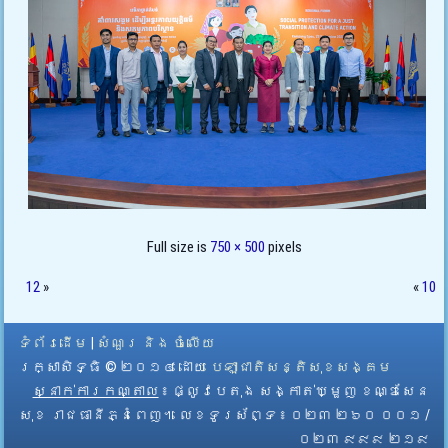
Full size is
750 × 500
pixels
12
»
«
10
ទំព័រដើម
|
សំណួរ និង ចំលើយ
រក្សាសិទ្ធិ © ២០១៤ ដោយ​
បេឡាជាតិសន្តិសុខសង្គម
ស្នាក់ការកណ្តាល
៖ ផ្លូវបេតុង សង្កាត់ឃ្មួញ ខណ្ឌសែន
សុខ រាជធានីភ្នំពេញ។ លេខទូរស័ព្ទ ៖ ០២៣ ២៦០ ០០១ /
០២៣ ៩៩៩ ២១៩