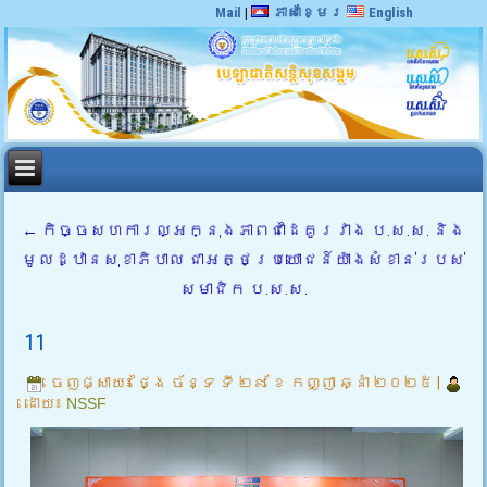
Mail
|
ភាសាខ្មែរ
English
←
កិច្ចសហការល្អក្នុងភាពជាដៃគូរវាង ប.ស.ស. និង
មូលដ្ឋានសុខាភិបាល ជាអត្ថប្រយោជន៍យ៉ាងសំខាន់របស់
សមាជិក ប.ស.ស.
11
ចេញផ្សាយ៖
ថ្ងៃ ច័ន្ទ ទី ២៩ ខែ កញ្ញា ឆ្នាំ ២០២៥
|
ដោយ៖
NSSF