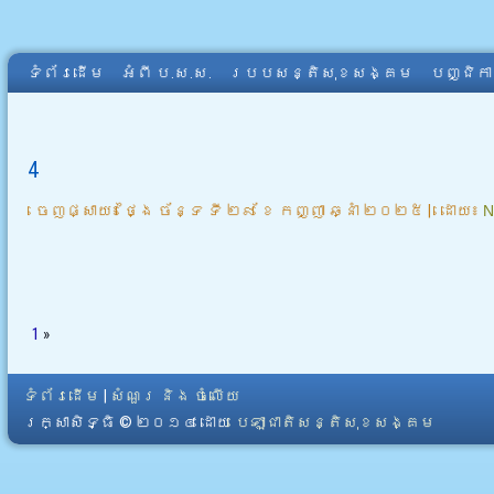
ទំព័រដើម
អំពី​ ប.ស.ស.
របបសន្តិសុខសង្គម
បញ្ជិក
4
ចេញផ្សាយ៖
ថ្ងៃ ច័ន្ទ ទី ២៩ ខែ កញ្ញា ឆ្នាំ ២០២៥
|
ដោយ៖
N
1
»
ទំព័រដើម
|
សំណួរ និង ចំលើយ
រក្សាសិទ្ធិ © ២០១៤ ដោយ​
បេឡាជាតិសន្តិសុខសង្គម