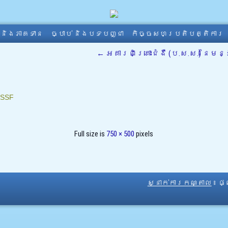
ា និងភាគទាន
ច្បាប់ និងបទបញ្ជា
កិច្ចសហប្រតិបត្តិការ
←
អគារពិគ្រោះជំងឺ (ប.ស.ស.) នៃមន
SSF
Full size is
750 × 500
pixels
ស្នាក់ការកណ្តាល
៖ ផ