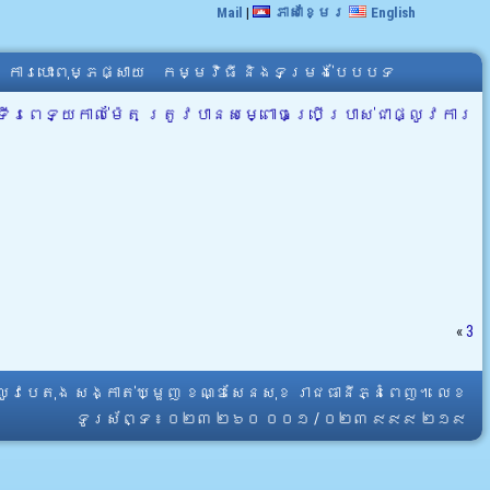
Mail
|
ភាសាខ្មែរ
English
ការបោះពុម្ភផ្សាយ
កម្មវិធី និងទម្រង់បែបបទ
្ទីរពេទ្យកាល់ម៉ែត ត្រូវបានសម្ពោធប្រើប្រាស់ជាផ្លូវការ
«
3
្លូវបេតុង សង្កាត់ឃ្មួញ ខណ្ឌសែនសុខ រាជធានីភ្នំពេញ។ លេខ
ទូរស័ព្ទ ៖ ០២៣ ២៦០ ០០១ / ០២៣ ៩៩៩ ២១៩