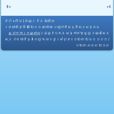
8
»
«
6
ទំព័រដើម
|
សំណួរ និង ចំលើយ
រក្សាសិទ្ធិ © ២០១៤ ដោយ​
បេឡាជាតិសន្តិសុខសង្គម
ស្នាក់ការកណ្តាល
៖ ផ្លូវបេតុង សង្កាត់ឃ្មួញ ខណ្ឌសែន
សុខ រាជធានីភ្នំពេញ។ លេខទូរស័ព្ទ ៖ ០២៣ ២៦០ ០០១ /
០២៣ ៩៩៩ ២១៩