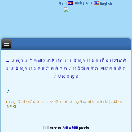
Mail
|
ភាសាខ្មែរ
English
←
ក្រុមប្រឹក្សាធនាភិបាលសន្ដិសុខសង្គម នៃបេឡាជាតិ
សន្ដិសុខសង្គមបើកកិច្ចប្រជុំលើកទី១ អាណត្តិទី១
របស់ខ្លួន
7
ចេញផ្សាយ៖
ថ្ងៃ ច័ន្ទ ទី ០៦ ខែ តុលា ឆ្នាំ ២០២៥
|
ដោយ៖
NSSF
Full size is
750 × 500
pixels