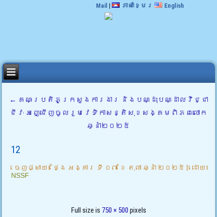
Mail
|
ភាសាខ្មែរ
English
←
គណៈប្រតិភូក្រសួងការងារ និងបណ្ដុះបណ្ដាលវិជ្ជា
ជីវៈ អញ្ជើញចូលរួមវេទិកាសន្តិសុខសង្គមពិភពលោក
ឆ្នាំ២០២៥
12
ចេញផ្សាយ៖
ថ្ងៃ អង្គារ ទី ០៧ ខែ តុលា ឆ្នាំ ២០២៥
|
ដោយ៖
NSSF
Full size is
750 × 500
pixels