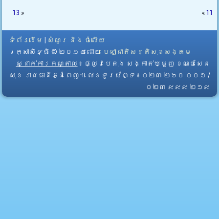
13
»
«
11
ទំព័រដើម
|
សំណួរ និង ចំលើយ
រក្សាសិទ្ធិ © ២០១៤ ដោយ​
បេឡាជាតិសន្តិសុខសង្គម
ស្នាក់ការកណ្តាល
៖ ផ្លូវបេតុង សង្កាត់ឃ្មួញ ខណ្ឌសែន
សុខ រាជធានីភ្នំពេញ។ លេខទូរស័ព្ទ ៖ ០២៣ ២៦០ ០០១ /
០២៣ ៩៩៩ ២១៩