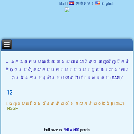
Mail
|
ភាសាខ្មែរ
English
←
ឯកឧត្តមបណ្ឌិត ហេង សុផាន់ណារិទ្ធ អញ្ជើញដឹកនាំ
កិច្ចប្រជុំ គណៈកម្មការសម្របសម្រួលគម្រោង “ការ
ពង្រឹងការបន្សំារបបធានារ៉ាប់រងសង្គម (SASI)”
12
ចេញផ្សាយ៖
ថ្ងៃ ច័ន្ទ ទី ២០ ខែ តុលា ឆ្នាំ ២០២៥
|
ដោយ៖
NSSF
Full size is
750 × 500
pixels