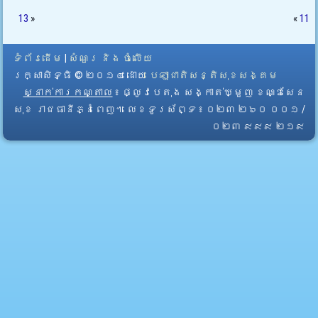
13
»
«
11
ទំព័រដើម
|
សំណួរ និង ចំលើយ
រក្សាសិទ្ធិ © ២០១៤ ដោយ​
បេឡាជាតិសន្តិសុខសង្គម
ស្នាក់ការកណ្តាល
៖ ផ្លូវបេតុង សង្កាត់ឃ្មួញ ខណ្ឌសែន
សុខ រាជធានីភ្នំពេញ។ លេខទូរស័ព្ទ ៖ ០២៣ ២៦០ ០០១ /
០២៣ ៩៩៩ ២១៩