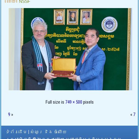
ដោយ៖
NSSF
Full size is
749 × 500
pixels
9
»
«
7
ទំព័រដើម
|
សំណួរ និង ចំលើយ