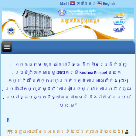
Mail
|
ភាសាខ្មែរ
English
←
ឯកឧត្តម ឃុន ចាន់ណារិទ្ធ ដឹកនាំមន្ត្រីជំនាញ
ប្រជុំពិភាក្សាជាមួយលោកស្រី Kristina Knispel នាយក
កម្មវិធី នៃកិច្ចសហប្រតិបត្តិការអាល្លឺម៉ង់ (GIZ)
ប្រចាំនៅកម្ពុជា ស្ដីពី “ការគាំទ្រសម្រាប់ការអភិវឌ្ឍ
ប្រព័ន្ធបច្ចេកវិទ្យាគមនាគមន៍ និងព័ត៌មាន របស់
ប.ស.ស.”
8
ចេញផ្សាយ៖
ថ្ងៃ អង្គារ ទី ២១ ខែ តុលា ឆ្នាំ ២០២៥
|