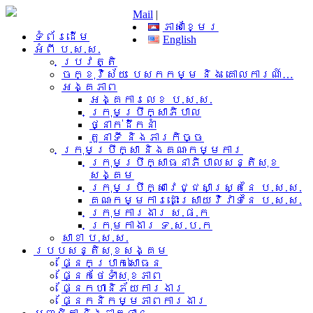
Mail
|
ភាសាខ្មែរ
ទំព័រដើម
English
អំពី​ ប.ស.ស.
ប្រវត្តិ
ចក្ខុវិស័យ បេសកកម្ម និង គោលការណ៍…
អង្គភាព
អង្គការលេខ ប.ស.ស.
ក្រុមប្រឹក្សាភិបាល
ថ្នាក់ដឹកនាំ
តួនាទី និងភារកិច្ច
ក្រុមប្រឹក្សា និងគណៈកម្មការ
ក្រុមប្រឹក្សាធនាភិបាលសន្តិសុខ
សង្គម
ក្រុមប្រឹក្សាវេជ្ជសាស្រ្តនៃ ប.ស.ស.
គណៈកម្មការដោះស្រាយវិវាទនៃ ប.ស.ស.
ក្រុមការងារ​ ស.ផ.ក
ក្រុមកាងារ ទ.ស.ប.ក
សាខា ប.ស.ស.
របបសន្តិសុខសង្គម
ផ្នែកប្រាក់សោធន
ផ្នែកថែទាំសុខភាព
ផ្នែកហានិភ័យការងារ
ផ្នែកនិកម្មភាពការងារ