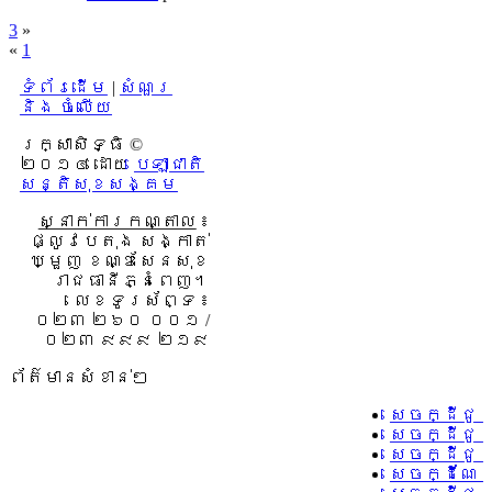
3
»
«
1
ទំព័រដើម
|
សំណួរ
និង ចំលើយ
រក្សាសិទ្ធិ ©
២០១៤ ដោយ​
បេឡាជាតិ
សន្តិសុខសង្គម
ស្នាក់ការកណ្តាល
៖
ផ្លូវបេតុង សង្កាត់
ឃ្មួញ ខណ្ឌសែនសុខ
រាជធានីភ្នំពេញ។
លេខទូរស័ព្ទ ៖
០២៣ ២៦០ ០០១ /
០២៣ ៩៩៩ ២១៩
ព័ត៌មានសំខាន់ៗ
សេចក្ដីជូ
សេចក្ដីជូ
សេចក្ដីជូ
សេចក្ដីណែន