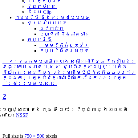
ព្រឹត្តិប័ត្រ
ខិត្តប័ណ្ណ
វីដេអូ Clip
កម្មវិធី និងទម្រង់បែបបទ
ទម្រង់បែបបទ
តាវកាលិក
បញ្ជិកា និងភាគទាន
កម្មវិធី
កម្មវិធីកុំព្យូទ័រ
កម្មវិធីទូរស័ព្ទ
←
ឯកឧត្តមបណ្ឌិត ហេង សុផាន់ណារិទ្ធ ដឹកនាំអង្គ
ភាពក្រោមឱវាទ ប.ស.ស. ជួបពិភាក្សាជាមួយប្រតិភូ
និយ័តករសន្ដិសុខសង្គមដើម្បីផ្ដល់កិច្ចសហការ
ក្នុងការត្រួតពិនិត្យលើដំណើការ នៃការអនុវត្ត
ការងាររបស់ ប.ស.ស.
2
ចេញផ្សាយ៖
ថ្ងៃ ពុធ ទី ១៩ ខែ វិច្ឆិកា ឆ្នាំ ២០២៥
|
ដោយ៖
NSSF
Full size is
750 × 500
pixels