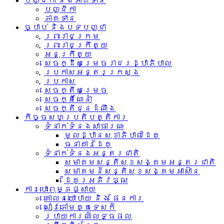
បញ្ជិកា និងភាគទាន
បញ្ជិកា
ភាគទាន
ច្បាប់ និងបទបញ្ជា
ព្រះរាជក្រម
ព្រះរាជក្រឹត្យ
អនុក្រឹត្យ
សេចក្ដីសម្រេចរាជរដ្ឋាភិបាល
ប្រកាសអន្តរក្រសួង
ប្រកាស
សេចក្តីសម្រេច
សេចក្តីណែនាំ
សេចក្តីជូនដំណឹង
កិច្ចសហប្រតិបត្តិការ
ទំនាក់ទំនង​សាធារណៈ
មូលដ្ឋានសុខាភិបាលដៃគូ
ធនាគារដៃគូ
ទំនាក់​ទំនង​អន្តរ​ជាតិ
សមាគមសន្តិសុខសង្គមអន្តរជាតិ
សមាគមន៍សន្តិសុខសង្គមអាស៊ាន​
ដៃគូរអភិវឌ្ឍ
ការបោះពុម្ភផ្សាយ
គោលនយោបាយ និង ផែនការ
សៀវភៅមគ្គទេសក៍
របាយការណ៍លទ្ធផល