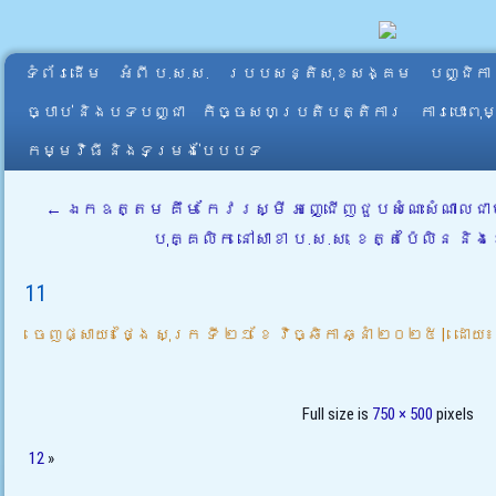
ទំព័រដើម
អំពី​ ប.ស.ស.
របបសន្តិសុខសង្គម
បញ្ជិកា
ច្បាប់ និងបទបញ្ជា
កិច្ចសហប្រតិបត្តិការ
ការបោះពុ
កម្មវិធី និងទម្រង់បែបបទ
←
ឯកឧត្តម គឹម កែវរស្មី អញ្ជើញជួបសំណេះសំណាលជាមួ
បុគ្គលិក នៅសាខា ប.ស.ស. ខេត្តប៉ៃលិន និ
11
ចេញផ្សាយ៖
ថ្ងៃ សុក្រ ទី ២១ ខែ វិច្ឆិកា ឆ្នាំ ២០២៥
|
ដោយ៖
Full size is
750 × 500
pixels
12
»