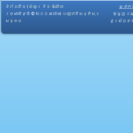
ទំព័រដើម
|
សំណួរ និង ចំលើយ
ស្នាក
រក្សាសិទ្ធិ © ២០១៤ ដោយ​
បេឡាជាតិសន្តិសុខ
ឃ្មួញ ខណ
សង្គម
ទូរស័ព្ទ