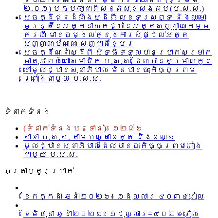
២.០១) មកបេឡាជាតិសន្តិសុខសង្គម(ប.ស.ស.)
សេចក្ដីជូនដំណឹងស្ដីពី លេខទូរសព្ទ និងឈ្មោះ
មន្រ្តីនៃអគ្គនាយកដ្ឋានអត្តសញ្ញាណកម្ម
ករណី មានចម្ងល់ក្នុងការសុំផ្ដល់អត្ត
សញ្ញាណប័ណ្ណ សញ្ជាតិខ្មែរ
សេចក្ដីណែនាំស្ដីពី សិទ្ធិទទួលបានប្រាក់សម្រាក
មាតុភាពចំពោះសមាជិក ប.ស.ស. ដែលបានសម្រាលកូន
នៅមូលដ្ឋានសុខាភិបាល មិនបានចុះកិច្ចព្រម
ព្រៀងជាមួយ ប.ស.ស.
ទំនាក់ទំនង
(ទំនាក់ទំនងបន្ទាន់)៖ ១២៨៦
សាខា ប.ស.ស. តាមបណ្តាខេត្ត និងខណ្ឌ
មូលដ្ឋានសុខាភិបាលដែលបានចុះកិច្ចព្រមពៀង
ជាមួយ ប.ស.ស.
អត្រាប្តូរប្រាក់
ខែកក្កដា ឆ្នាំ២០២៦៖ ១ដុល្លារ ៤០៣៤រៀល
ខែមិថុនា ឆ្នាំ២០២៦៖ ១ដុល្លារ=៤០២៦រៀល