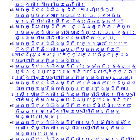
ក្នុងការដាក់ពាក្យធ្វើការ
សេចក្ដីជូនដំណឹង ស្ដីពី “ការរៀបចំធ្វើ
បច្ចុប្បន្នភាពបណ្ណ ប.ស.ស. ជូនអតីត
មន្ត្រីរាជការស៊ីវិល និងអតីតយុទ្ធជន”
សេចក្ដីណែនាំស្ដីពី ការពង្រឹងតួនាទីភារកិច្ច
របស់មូលដ្ឋានសុខាភិបាលដៃគូ ប.­ស.ស. ក្នុងការ
ផ្ដល់សេវាសុខាភិបាលជូនសមាជិក ប.ស.ស.
សេចក្ដីជូនដំណឹងស្ដីពី លក្ខខណ្ឌ បែបបទ
និងនិតីវិធីនៃការចុះបញ្ជីបុគ្គលស្វ័យនិ
យោជន៍(អ្នកសេដ្ឋកិច្ចក្រៅប្រព័ន្ធ) ក្នុង
បេឡាជាតិសន្តិសុខសង្គម
សេចក្ដីជូនដំណឹងស្ដីពី ការទូទាត់ពីរដងក្នុង
មួយខែ ជូនមូលដ្ឋានសុខាភិបាល ដែលចុះកិច្ចព្រម
ព្រៀងជាមួយបេឡាជាតិសន្តិសុខសង្គម(ប.ស.ស.)
សេចក្ដីជូនដំណឹងស្ដីពី ការកំណត់កាលបរិច្ឆេទ
ដាក់ពាក្យស្នើសុំចុះកិច្ចព្រមព្រៀងស្ដីពីការ
ប្រើប្រាស់និងការផ្ដល់សេវាសុខាភិបាលរវាងបេឡា
ជាតិសន្តិសុខសង្គម និងមូលដ្ឋានសុខាភិបាល
សេចក្ដីជូនដំណឹងស្ដីពី ធនាគារដៃគូដែលបានចុះ
កិច្ចព្រមព្រៀងជាមួយបេឡាជាតិសន្តិសុខ
សង្គម (ប.ស.ស.)
សេចក្ដីជូនដំណឹងស្ដីពីការប្ដូរទីតាំងថ្មី នៃ
អគារទីស្នាក់ការកណ្ដាលបេឡាជាតិសន្តិសុខ
សង្គម(ប.ស.ស.)
សេចក្តីជូនដំណឹងស្តីពីការបញ្ជូនមន្រ្តីជាប់