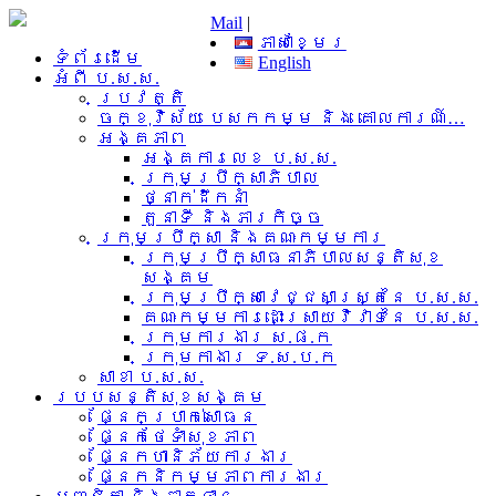
Mail
|
ភាសាខ្មែរ
ទំព័រដើម
English
អំពី​ ប.ស.ស.
ប្រវត្តិ
ចក្ខុវិស័យ បេសកកម្ម និង គោលការណ៍…
អង្គភាព
អង្គការលេខ ប.ស.ស.
ក្រុមប្រឹក្សាភិបាល
ថ្នាក់ដឹកនាំ
តួនាទី និងភារកិច្ច
ក្រុមប្រឹក្សា និងគណៈកម្មការ
ក្រុមប្រឹក្សាធនាភិបាលសន្តិសុខ
សង្គម
ក្រុមប្រឹក្សាវេជ្ជសាស្រ្តនៃ ប.ស.ស.
គណៈកម្មការដោះស្រាយវិវាទនៃ ប.ស.ស.
ក្រុមការងារ​ ស.ផ.ក
ក្រុមកាងារ ទ.ស.ប.ក
សាខា ប.ស.ស.
របបសន្តិសុខសង្គម
ផ្នែកប្រាក់សោធន
ផ្នែកថែទាំសុខភាព
ផ្នែកហានិភ័យការងារ
ផ្នែកនិកម្មភាពការងារ