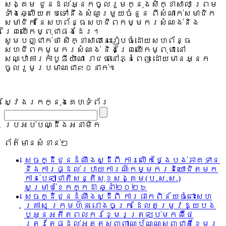
សង្គម ជូនដល់អ្នកចូលរួមក្នុងសិក្ខាសាលា ព្រម
ទាំងឆ្លើយតបទៅនឹងសំណួរមួយចំនួន ពីសំណាក់សមាជិក
សមាជិកា នៃសហព័ន្ធសហជីពកម្មករសំណង់និង
ព្រៃឈើកម្ពុជាផងដែរ។
សូមបញ្ជាក់ថា សិក្ខាសាលានេះរៀបចំដោយសហព័ន្ធ
សហជីពកម្មករសំណង់ និងព្រៃឈើកម្ពុជា នៅ
សណ្ឋាគារកាំបូឌីយ៉ាណា រាជធានៅភ្នំពេញ ដោយមានអ្នក
ចូលរួមប្រមាណជា៩០នាក់៕
ស្វែងរកក្នុងគេហទំព័រ
ប្រអប់បណ្ដឹងអនាមិក
ព័ត៌មានសំខាន់ៗ
សេចក្ដីជូនដំណឹងស្ដីពី ការលើកថ្ងៃបង់ភាគទាន
និងការផ្ដល់របាយការណ៍កម្មករនិយោជិតមក
កាន់បេឡាជាតិសន្តិសុខសង្គម(ប.ស.ស.)
សម្រាប់ខែកក្កដា ឆ្នាំ២០២៦
សេចក្ដីជូនដំណឹងស្ដីពី ការផាកពិន័យចំពោះសហ
គ្រាស ក្រុមហ៊ុន រោងចក្រ ដែលតម្រូវឱ្យបង
ប្អូនអតីតពលករខ្មែរត្រឡប់មកពីថៃ
ត្រូវតែផ្ដល់អត្តសញ្ញាណប័ណ្ណសញ្ជាតិខ្មែរ