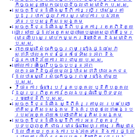
កិច្ចសន្យាមកចុះបញ្ជីចូលជា សមាជិក ប.ស.ស.
សេចក្ដីជូនដំណឹងស្ដីពី ការប្រើប្រាស់អត្រា
ប្ដូរប្រាក់ ផ្លូវការសម្រាប់ការ បង់ភាគ
ទានរបបសន្តិសុខសង្គម
សេចក្ដីជូនដំណឹងស្ដីពី បន្តការត្រួតពិនិត្យ
ដោះស្រាយ ផ្ដល់អត្តសញ្ញាណបណ្ណសញ្ជាតិខ្មែរ
(មានឈីប) សម្រាប់កម្មករនិយោជិត និងសមាជិក
ប.ស.ស.
ពាក្យស្នើសុំចុះកិច្ចព្រមព្រៀងផ្ដល់សេវា
សុខាភិបាលឯកជនផ្នែកថែទាំសុខភាព និង
ផ្នែកហានិភ័យការងារជាមួយ ប.ស.ស.
គោលការណ៍ធ្វើបច្ចុប្បន្នភាព
លក្ខណៈវិនិច្ឆ័យមួលដ្ឋានសុខាភិបាលឯកជន
ដែលបានស្នើរសុំចុះកិច្ចព្រមព្រៀងជាមួយ
ប.ស.ស.
វិធានការចំពោះរូបវន្តបុគ្គល ឫនីតិបុគ្គល
ដែលប្រព្រឹត្តការក្លែងបន្លំដើម្បីទទួល
ប្រយោជន៍ពី ប.ស.ស.
សេចក្ដីជូនដំណឹង ស្ដីពីគំរូត្រាមូល របស់បេឡា
ជាតិសន្តិសុខសង្គម និងគំរូហត្ថលេខាសង្ខេប
របស់អគ្គនាយកបេឡាជាតិសន្តិសុខសង្គម
សេចក្ដីជូនដំណឹងស្ដីពី ការអនុវត្តនូវ
បទបញ្ញត្តិ ជាធរមានចំពោះសហគ្រាស គ្រឹះស្ថាន
ដែល យឺតយូរក្នុងការបង់ភាគទាន និងការផ្ដល់
របាយការណ៍ចំនួនកម្មករនិយោជិត (ទម្រង់