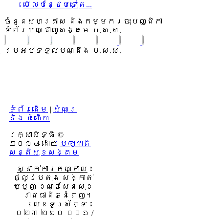
មើលបន្ថែមទៀត...
ចំនួនសហគ្រាស និងកម្មករចុះបញ្ជិកា
ទំព័របណ្ដាញសង្គម ប.ស.ស.
ប្រអប់ទទួលបណ្ដឹង ប.ស.ស.
ទំព័រដើម
|
សំណួរ
និង ចំលើយ
រក្សាសិទ្ធិ ©
២០១៤ ដោយ​
បេឡាជាតិ
សន្តិសុខសង្គម
ស្នាក់ការកណ្តាល
៖
ផ្លូវបេតុង សង្កាត់
ឃ្មួញ ខណ្ឌសែនសុខ
រាជធានីភ្នំពេញ។
លេខទូរស័ព្ទ ៖
០២៣ ២៦០ ០០១ /