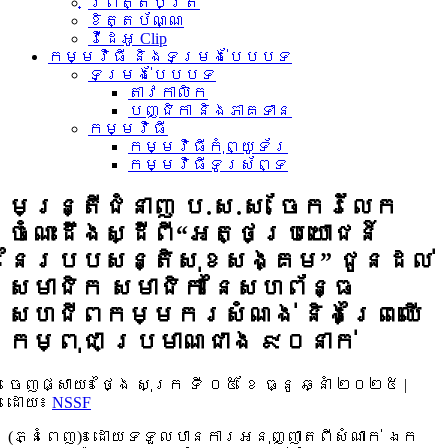
ព្រឹត្តិប័ត្រ
ខិត្តប័ណ្ណ
វីដេអូ Clip
កម្មវិធី និងទម្រង់បែបបទ
ទម្រង់បែបបទ
តាវកាលិក
បញ្ជិកា និងភាគទាន
កម្មវិធី
កម្មវិធីកុំព្យូទ័រ
កម្មវិធីទូរស័ព្ទ
មន្រ្តីជំនាញ ប.ស.ស. ចែករំលែក
ចំណេះដឹងស្ដីពី“អត្ថប្រយោជន៍
នៃរបបសន្តិសុខសង្គម” ជូនដល់
សមាជិក សមាជិកា នៃសហព័ន្ធ
សហជីពកម្មករសំណង់ និងព្រៃឈើ
កម្ពុជា ប្រមាណជាង ៩០នាក់
ចេញផ្សាយ៖
ថ្ងៃ សុក្រ ទី ០៥ ខែ ធ្នូ ឆ្នាំ ២០២៥
|
ដោយ៖
NSSF
(ភ្នំពេញ)៖ ដោយទទួលបានការអនុញ្ញាតពីសំណាក់ ឯក