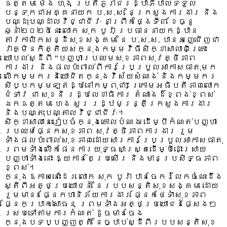
ឧត្តម ម៉េង ហុង ប្រតិភូរាជរដ្ឋាភិបាលទទួល
បន្ទុកជាអគ្គនាយក ប.ស.ស. នៃក្រសួងការងារ និង
បណ្ដុះបណ្ដាលវិជ្ជាជីវៈ នាព្រឹកថ្ងៃទី៣ ខែធ្នូ
ឆ្នាំ២០២៥នេះ លោក សុក បូរ៉ា ប្រធាននាយកដ្ឋាន
តាវកាលិកសន្ដិសុខ
សង្គម នៃ ប.ស.ស. បានអញ្ជើញជា
វាគ្មិនកិត្តិយសក្នុងកម្មវិធីសិក្ខាសាលាពិគ្រោះ
យោបល់ស្ដីពី “បញ្ហាប្រឈមសុខភាពសុវត្ថិភាព
ការងារ និងផលប៉ះពាល់ពីការប្រែប្រួលអាកាសធាតុមក
លើកម្មករនិយោជិតក្នុងវិស័យសំណង់ និងកម្មករ
សិប្បកម្មឡឥដ្ឋនៅកម្ពុជា” ក្រោមអធិបតីភាពលោក
ជំទាវ ជា សុខនី រដ្ឋលេខាធិការ តំណាងដ៏ខ្ពង់ខ្ពស់
ឯកឧត្តម ហេង សួរ រដ្ឋមន្ត្រីក្រសួងការងារ
និងបណ្តុះបណ្តាលវិជ្ជាជីវៈ។
សិក្ខាសាលានេះរៀបចំក្នុងគោលបំណង ដើម្បីកំណត់បញ្ហា
ប្រឈមផ្នែកសុខភាព សុវត្ថិភាពការងារ រួម
ទាំងផលប៉ះពាល់សុខភាពដោយសារការប្រែប្រួលអាកាសធាតុ
ព្រមទាំងលើកផែនការយុទ្ធសាស្ត្រដើម្បីដោះស្រាយ
បញ្ហាទាំងនោះ ឱ្យកាន់តែប្រសើរ និងមានប្រសិទ្ធភាព
ខ្ពស់។
ក្នុងឱកាសនោះដែរ លោក សុក បូរ៉ា បានចែករំលែកចំណេះដឹង
ស្តីពីអត្ថប្រយោជន៍ នៃរបបសន្តិសុខសង្គម ដោយ
រួមមាន៖ ផ្នែកហានិភ័យការងារ ផ្នែកថែទាំសុខភាព
ផ្នែកប្រាក់សោធន ព្រមទាំងអត្ថប្រយោជន៍ផ្សេងៗ
ស្របទៅតាមការកំណត់ ដូចមានចែង
ក្នុងបទប្បញ្ញត្តិ នៃច្បាប់ស្ដីពីរបបសន្តិសុខ