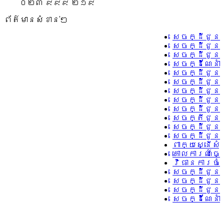
០២៣ ៩៩៩ ២១៩
ព័ត៌មានសំខាន់ៗ
សេចក្ដីជូនដ
សេចក្ដីជូនដ
សេចក្ដីជូនដ
សេចក្ដីណែនាំ
សេចក្ដីជូនដ
សេចក្ដីជូនដ
សេចក្ដីជូនដ
សេចក្ដីជូនដ
សេចក្ដីជូនដ
សេចក្តីជូនដ
សេចក្ដីជូនដ
សេចក្ដីជូនដ
ពាក្យស្នើសុ
គោលការណ៍ធ្វ
វិធានការចំព
សេចក្ដីជូនដ
សេចក្ដីជូនដ
សេចក្ដីជូនដ
សេចក្ដីណែនា