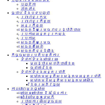
បញ្ជិកា និងភាគទាន
បញ្ជិកា
ភាគទាន
ច្បាប់ និងបទបញ្ជា
ព្រះរាជក្រម
ព្រះរាជក្រឹត្យ
អនុក្រឹត្យ
សេចក្ដីសម្រេចរាជរដ្ឋាភិបាល
ប្រកាសអន្តរក្រសួង
ប្រកាស
សេចក្តីសម្រេច
សេចក្តីណែនាំ
សេចក្តីជូនដំណឹង
កិច្ចសហប្រតិបត្តិការ
ទំនាក់ទំនង​សាធារណៈ
មូលដ្ឋានសុខាភិបាលដៃគូ
ធនាគារដៃគូ
ទំនាក់​ទំនង​អន្តរ​ជាតិ
សមាគមសន្តិសុខសង្គមអន្តរជាតិ
សមាគមន៍សន្តិសុខសង្គមអាស៊ាន​
ដៃគូរអភិវឌ្ឍ
ការបោះពុម្ភផ្សាយ
គោលនយោបាយ និង ផែនការ
សៀវភៅមគ្គទេសក៍
របាយការណ៍លទ្ធផល