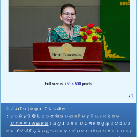
Full size is
750 × 500
pixels
«
1
ទំព័រដើម
|
សំណួរ និង ចំលើយ
រក្សាសិទ្ធិ © ២០១៤ ដោយ​
បេឡាជាតិសន្តិសុខសង្គម
ស្នាក់ការកណ្តាល
៖ ផ្លូវបេតុង សង្កាត់ឃ្មួញ ខណ្ឌសែន
សុខ រាជធានីភ្នំពេញ។ លេខទូរស័ព្ទ ៖ ០២៣ ២៦០ ០០១ /