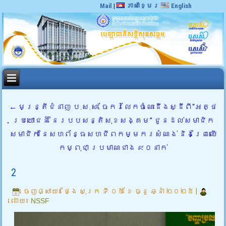
Mail
|
ភាសាខ្មែរ
English
←
មន្រ្តីជំនាញ ប.ស.ស. ចែករំលែកចំណេះដឹងស្ដីពី“អត្ថ
ប្រយោជន៍ នៃរបបសន្តិសុខសង្គម” ជូនដល់សមាជិក
សមាជិកា នៃសហព័ន្ធសហជីពកម្មករសំណង់ និងព្រៃឈើ
កម្ពុជា ប្រមាណជាង ៩០នាក់
2
ចេញផ្សាយ៖
ថ្ងៃ សុក្រ ទី ០៥ ខែ ធ្នូ ឆ្នាំ ២០២៥
|
ដោយ៖
NSSF