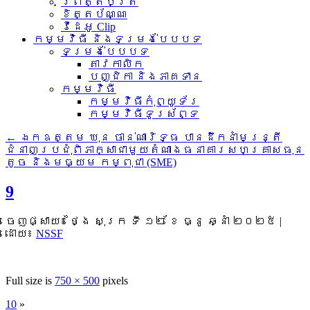
ព្រឹត្តិប័ត្រ
ខិត្តប័ណ្ណ
វីដេអូ Clip
កម្មវិធី និងទម្រង់បែបបទ
ទម្រង់បែបបទ
តាវកាលិក
បញ្ជិកា និងភាគទាន
កម្មវិធី
កម្មវិធីកុំព្យូទ័រ
កម្មវិធីទូរស័ព្ទ
←
ឯកឧត្តម ឃុន ចាន់ណារិទ្ធ បានដឹកនាំមន្ត្រី
ជំនាញប្រជុំពិភាក្សាជាមួយតំណាងធនាគារសហគ្រាសធុន
តូច និងមធ្យម កម្ពុជា (SME)
9
ចេញផ្សាយ៖
ថ្ងៃ សុក្រ ទី ១២ ខែ ធ្នូ ឆ្នាំ ២០២៥
|
ដោយ៖
NSSF
Full size is
750 × 500
pixels
10
»