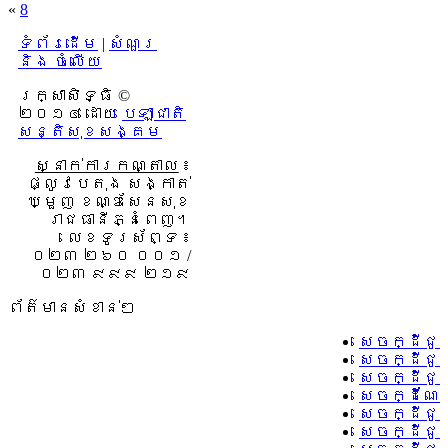
«
8
ទំព័រដើម
|
សំណួរ
និង ចំលើយ
រក្សាសិទ្ធិ ©
២០១៤ ដោយ​
បេឡាជាតិ
សន្តិសុខសង្គម
ស្នាក់ការកណ្តាល
៖
ផ្លូវបេតុង សង្កាត់
ឃ្មួញ ខណ្ឌសែនសុខ
រាជធានីភ្នំពេញ។
លេខទូរស័ព្ទ ៖
០២៣ ២៦០ ០០១ /
០២៣ ៩៩៩ ២១៩
ព័ត៌មានសំខាន់ៗ
សេចក្ដីជូ
សេចក្ដីជូ
សេចក្ដីជូ
សេចក្ដីណែ
សេចក្ដីជូ
សេចក្ដីជូ