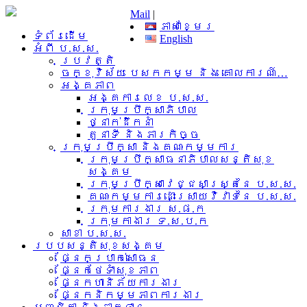
Mail
|
ភាសាខ្មែរ
ទំព័រដើម
English
អំពី​ ប.ស.ស.
ប្រវត្តិ
ចក្ខុវិស័យ បេសកកម្ម និង គោលការណ៍…
អង្គភាព
អង្គការលេខ ប.ស.ស.
ក្រុមប្រឹក្សាភិបាល
ថ្នាក់ដឹកនាំ
តួនាទី និងភារកិច្ច
ក្រុមប្រឹក្សា និងគណៈកម្មការ
ក្រុមប្រឹក្សាធនាភិបាលសន្តិសុខ
សង្គម
ក្រុមប្រឹក្សាវេជ្ជសាស្រ្តនៃ ប.ស.ស.
គណៈកម្មការដោះស្រាយវិវាទនៃ ប.ស.ស.
ក្រុមការងារ​ ស.ផ.ក
ក្រុមកាងារ ទ.ស.ប.ក
សាខា ប.ស.ស.
របបសន្តិសុខសង្គម
ផ្នែកប្រាក់សោធន
ផ្នែកថែទាំសុខភាព
ផ្នែកហានិភ័យការងារ
ផ្នែកនិកម្មភាពការងារ