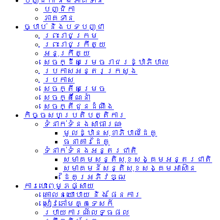
បញ្ជិកា និងភាគទាន
បញ្ជិកា
ភាគទាន
ច្បាប់ និងបទបញ្ជា
ព្រះរាជក្រម
ព្រះរាជក្រឹត្យ
អនុក្រឹត្យ
សេចក្ដីសម្រេចរាជរដ្ឋាភិបាល
ប្រកាសអន្តរក្រសួង
ប្រកាស
សេចក្តីសម្រេច
សេចក្តីណែនាំ
សេចក្តីជូនដំណឹង
កិច្ចសហប្រតិបត្តិការ
ទំនាក់ទំនង​សាធារណៈ
មូលដ្ឋានសុខាភិបាលដៃគូ
ធនាគារដៃគូ
ទំនាក់​ទំនង​អន្តរ​ជាតិ
សមាគមសន្តិសុខសង្គមអន្តរជាតិ
សមាគមន៍សន្តិសុខសង្គមអាស៊ាន​
ដៃគូរអភិវឌ្ឍ
ការបោះពុម្ភផ្សាយ
គោលនយោបាយ និង ផែនការ
សៀវភៅមគ្គទេសក៍
របាយការណ៍លទ្ធផល