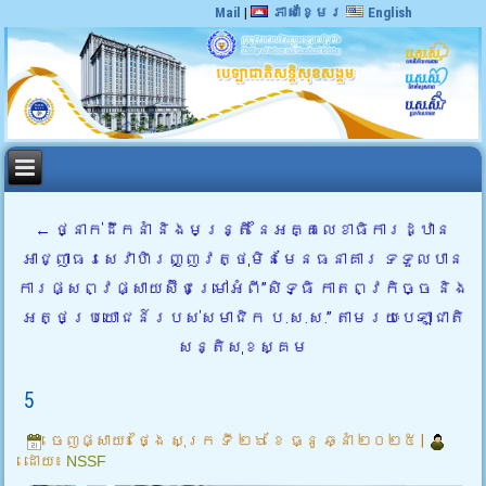
Mail
|
ភាសាខ្មែរ
English
←
ថ្នាក់ដឹកនាំ និងមន្ត្រី នៃអគ្គលេខាធិការដ្ឋាន
អាជ្ញាធរសេវាហិរញ្ញវត្ថុមិនមែនធនាគារ ទទួលបាន
ការផ្សព្វផ្សាយស៊ីជម្រៅអំពី”សិទ្ធិ កាតព្វកិច្ច និង
អត្ថប្រយោជន៍របស់សមាជិក ប.ស.ស.” តាមរយៈបេឡាជាតិ
សន្តិសុខស្គម
5
ចេញផ្សាយ៖
ថ្ងៃ សុក្រ ទី ២៦ ខែ ធ្នូ ឆ្នាំ ២០២៥
|
ដោយ៖
NSSF