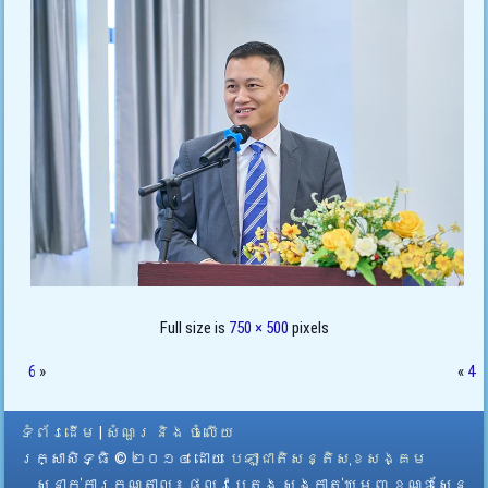
Full size is
750 × 500
pixels
6
»
«
4
ទំព័រដើម
|
សំណួរ និង ចំលើយ
រក្សាសិទ្ធិ © ២០១៤ ដោយ​
បេឡាជាតិសន្តិសុខសង្គម
ស្នាក់ការកណ្តាល
៖ ផ្លូវបេតុង សង្កាត់ឃ្មួញ ខណ្ឌសែន