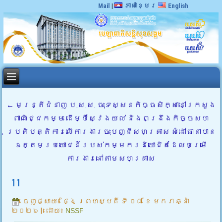
Mail
|
ភាសាខ្មែរ
English
←
មន្ត្រីជំនាញ ប.ស.ស. ចុះទស្សនកិច្ចសិក្សានៅក្រសួង
ពាណិជ្ជកម្ម ដើម្បីស្វែងយល់ និងពង្រឹងកិច្ចសហ
ប្រតិបត្តិការលើការងារចុះបញ្ជីសហគ្រាស សំដៅធានាបាន
ឧត្តមប្រយោជន៍របស់កម្មករនិយោជិតដែលបម្រើ
ការងារនៅតាមសហគ្រាស
11
ចេញផ្សាយ៖
ថ្ងៃ ព្រហស្បតិ៍ ទី ០៨ ខែ មករា ឆ្នាំ
២០២៦
|
ដោយ៖
NSSF