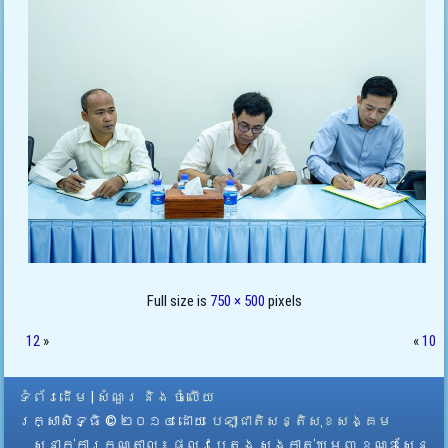
Full size is
750 × 500
pixels
12
»
«
10
ទំព័រដើម
|
សំណួរ និង ចំលើយ
រក្សាសិទ្ធិ © ២០១៤ ដោយ​
បេឡាជាតិសន្តិសុខសង្គម
ស្នាក់ការកណ្តាល
៖ ផ្លូវបេតុង សង្កាត់ឃ្មួញ ខណ្ឌសែន