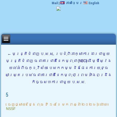
Mail
|
ភាសាខ្មែរ
English
←
មន្ត្រីជំនាញ ប.ស.ស. ប្រជុំពិភាក្សាការងារជាមួយ
មន្ត្រីជំនាញ ធនាគារជាតិនៃកម្ពុជា (NBC) ដើម្បីស្វែង
យល់អំពីចក្ខុវិស័យ បេសកកម្ម និងផែនការយុទ្ធ
សាស្ត្ររបស់ធនាគារជាតិនៃកម្ពុជា ព្រមទាំងពង្រឹង
កិច្ចសហការជាមួយ ប.ស.ស.
5
ចេញផ្សាយ៖
ថ្ងៃ ពុធ ទី ១៤ ខែ មករា ឆ្នាំ ២០២៦
|
ដោយ៖
NSSF