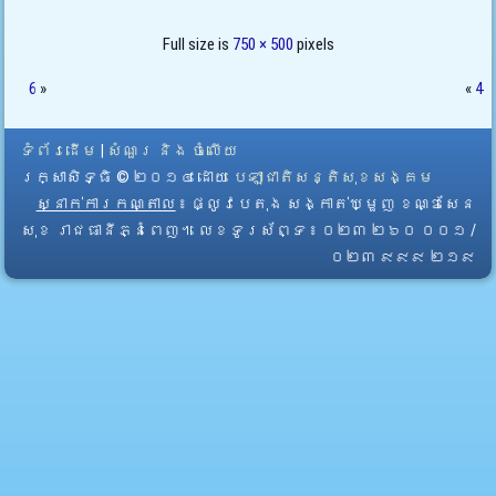
Full size is
750 × 500
pixels
6
»
«
4
ទំព័រដើម
|
សំណួរ និង ចំលើយ
រក្សាសិទ្ធិ © ២០១៤ ដោយ​
បេឡាជាតិសន្តិសុខសង្គម
ស្នាក់ការកណ្តាល
៖ ផ្លូវបេតុង សង្កាត់ឃ្មួញ ខណ្ឌសែន
សុខ រាជធានីភ្នំពេញ។ លេខទូរស័ព្ទ ៖ ០២៣ ២៦០ ០០១ /
០២៣ ៩៩៩ ២១៩