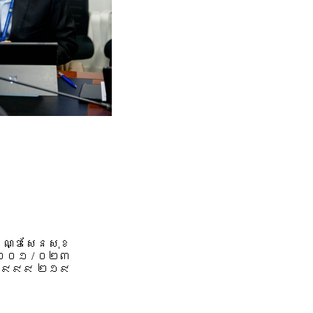
 ខណ្ឌសែនសុខ
 ០០១ / ០២៣
៩៩៩ ២១៩