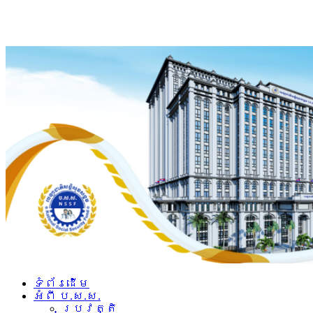
ទំព័រដើម
អំពី​ ប.ស.ស.
ប្រវត្តិ