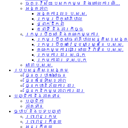
ចក្ខុវិស័យ បេសកកម្ម និង គោលការណ៍…
អង្គភាព
អង្គការលេខ ប.ស.ស.
ក្រុមប្រឹក្សាភិបាល
ថ្នាក់ដឹកនាំ
តួនាទី និងភារកិច្ច
ក្រុមប្រឹក្សា និងគណៈកម្មការ
ក្រុមប្រឹក្សាធនាភិបាលសន្តិសុខសង្
ក្រុមប្រឹក្សាវេជ្ជសាស្រ្តនៃ ប.ស.ស.
គណៈកម្មការដោះស្រាយវិវាទនៃ ប.ស.ស.
ក្រុមការងារ​ ស.ផ.ក
ក្រុមកាងារ ទ.ស.ប.ក
សាខា ប.ស.ស.
របបសន្តិសុខសង្គម
ផ្នែកប្រាក់សោធន
ផ្នែកថែទាំសុខភាព
ផ្នែកហានិភ័យការងារ
ផ្នែកនិកម្មភាពការងារ
បញ្ជិកា និងភាគទាន
បញ្ជិកា
ភាគទាន
ច្បាប់ និងបទបញ្ជា
ព្រះរាជក្រម
ព្រះរាជក្រឹត្យ
អនុក្រឹត្យ