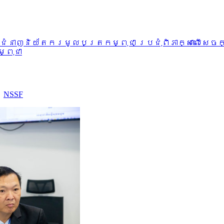
ជំនាញនិយ័តករមូលបត្រកម្ពុជា ប្រជុំពិភាក្សាលើសេចក
្ពុជា
៖
NSSF