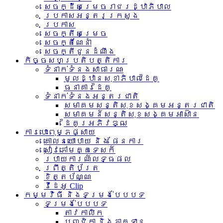
សេចក្ដីសម្រេចរាជរដ្ឋាភិបាល
ប្រកាសអន្តរក្រសួង
ប្រកាស
សេចក្តីសម្រេច
សេចក្តីណែនាំ
សេចក្តីជូនដំណឹង
កិច្ចសហប្រតិបត្តិការ
ទំនាក់ទំនង​សាធារណៈ
មូលដ្ឋានសុខាភិបាលដៃគូ
ធនាគារដៃគូ
ទំនាក់​ទំនង​អន្តរ​ជាតិ
សមាគមសន្តិសុខសង្គមអន្តរជាតិ
សមាគមន៍សន្តិសុខសង្គមអាស៊ាន​
ដៃគូរអភិវឌ្ឍ
ការបោះពុម្ភផ្សាយ
គោលនយោបាយ និង ផែនការ
សៀវភៅមគ្គទេសក៍
របាយការណ៍លទ្ធផល
ព្រឹត្តិប័ត្រ
ខិត្តប័ណ្ណ
វីដេអូ Clip
កម្មវិធី និងទម្រង់បែបបទ
ទម្រង់បែបបទ
តាវកាលិក
បញ្ជិកា និងភាគទាន