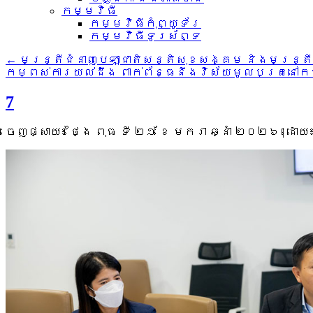
កម្មវិធី
កម្មវិធីកុំព្យូទ័រ
កម្មវិធីទូរស័ព្ទ
←
មន្ត្រីជំនាញបេឡាជាតិសន្តិសុខសង្គម និងមន្ត្រី
កម្ពស់ការយល់ដឹង ពាក់ព័ន្ធនឹងវិស័យមូលបត្រនៅកម
7
ចេញផ្សាយ៖
ថ្ងៃ ពុធ ទី ២១ ខែ មករា ឆ្នាំ ២០២៦
|
ដោយ