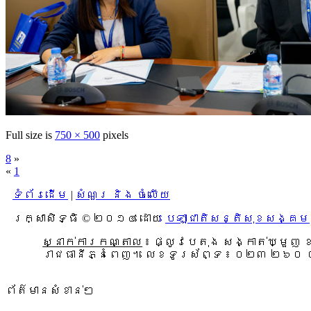
Full size is
750 × 500
pixels
8
»
«
1
ទំព័រដើម
|
សំណួរ និង ចំលើយ
រក្សាសិទ្ធិ © ២០១៤ ដោយ​
បេឡាជាតិសន្តិសុខសង្គម
ស្នាក់ការកណ្តាល
៖ ផ្លូវបេតុង សង្កាត់ឃ្មួញ
រាជធានីភ្នំពេញ។ លេខទូរស័ព្ទ ៖ ០២៣ ២៦០
ព័ត៌មានសំខាន់ៗ