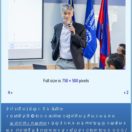
Full size is
750 × 500
pixels
4
»
«
2
ទំព័រដើម
|
សំណួរ និង ចំលើយ
រក្សាសិទ្ធិ © ២០១៤ ដោយ​
បេឡាជាតិសន្តិសុខសង្គម
ស្នាក់ការកណ្តាល
៖ ផ្លូវបេតុង សង្កាត់ឃ្មួញ ខណ្ឌសែន
សុខ រាជធានីភ្នំពេញ។ លេខទូរស័ព្ទ ៖ ០២៣ ២៦០ ០០១ /