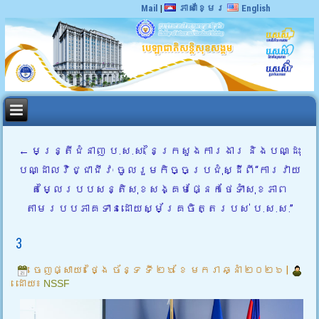
Mail
|
ភាសាខ្មែរ
English
←
មន្រ្តីជំនាញ ប.ស.ស. នៃក្រសួងការងារ និងបណ្ដុះ
បណ្ដាលវិជ្ជាជីវៈ ចូលរួមកិច្ចប្រជុំស្ដីពី“ការវាយ
តម្លៃរបបសន្តិសុខសង្គមផ្នែកថែទាំសុខភាព
តាមរបបភាគទានដោយស្ម័គ្រចិត្តរបស់ ប.ស.ស.”
3
ចេញផ្សាយ៖
ថ្ងៃ ច័ន្ទ ទី ២៦ ខែ មករា ឆ្នាំ ២០២៦
|
ដោយ៖
NSSF