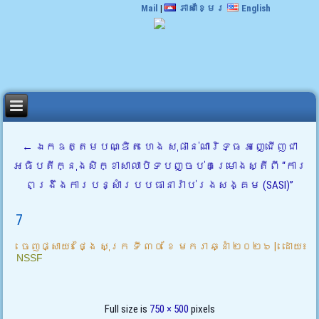
Mail
|
ភាសាខ្មែរ
English
←
ឯកឧត្តមបណ្ឌិត ហេង សុផាន់ណារិទ្ធ អញ្ជើញជា
អធិបតីក្នុងសិក្ខាសាលាបិទបញ្ចប់គម្រោងស្តីពី “ការ
ពង្រឹងការបន្សាំរបបធានារ៉ាប់រងសង្គម (SASI)”
7
ចេញផ្សាយ៖
ថ្ងៃ សុក្រ ទី ៣០ ខែ មករា ឆ្នាំ ២០២៦
|
ដោយ៖
NSSF
Full size is
750 × 500
pixels