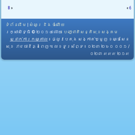
8
»
«
6
ទំព័រដើម
|
សំណួរ និង ចំលើយ
រក្សាសិទ្ធិ © ២០១៤ ដោយ​
បេឡាជាតិសន្តិសុខសង្គម
ស្នាក់ការកណ្តាល
៖ ផ្លូវបេតុង សង្កាត់ឃ្មួញ ខណ្ឌសែន
សុខ រាជធានីភ្នំពេញ។ លេខទូរស័ព្ទ ៖ ០២៣ ២៦០ ០០១ /
០២៣ ៩៩៩ ២១៩