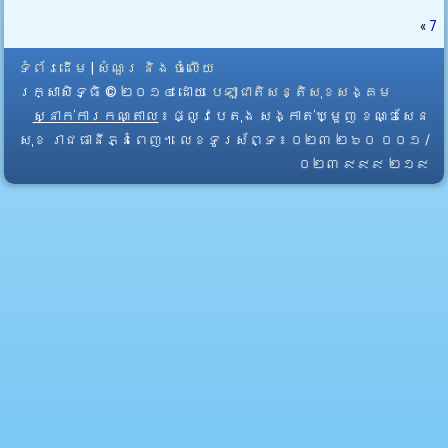
«
7
ទំព័រដើម
|
សំណួរ និង ចំលើយ
រក្សាសិទ្ធិ © ២០១៤ ដោយ​
បេឡាជាតិសន្តិសុខសង្គម
ស្នាក់ការកណ្តាល
៖ ផ្លូវបេតុង សង្កាត់ឃ្មួញ ខណ្ឌសែន
សុខ រាជធានីភ្នំពេញ។ លេខទូរស័ព្ទ ៖ ០២៣ ២៦០ ០០១ /
០២៣ ៩៩៩ ២១៩