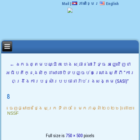
Mail
|
ភាសាខ្មែរ
English
←
ឯកឧត្តមបណ្ឌិត ហេង សុផាន់ណារិទ្ធ អញ្ជើញជា
អធិបតីក្នុងសិក្ខាសាលាបិទបញ្ចប់គម្រោងស្តីពី “ការ
ពង្រឹងការបន្សាំរបបធានារ៉ាប់រងសង្គម (SASI)”
8
ចេញផ្សាយ៖
ថ្ងៃ សុក្រ ទី ៣០ ខែ មករា ឆ្នាំ ២០២៦
|
ដោយ៖
NSSF
Full size is
750 × 500
pixels