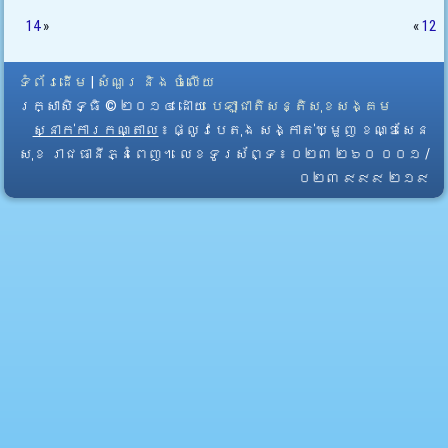
14
»
«
12
ទំព័រដើម
|
សំណួរ និង ចំលើយ
រក្សាសិទ្ធិ © ២០១៤ ដោយ​
បេឡាជាតិសន្តិសុខសង្គម
ស្នាក់ការកណ្តាល
៖ ផ្លូវបេតុង សង្កាត់ឃ្មួញ ខណ្ឌសែន
សុខ រាជធានីភ្នំពេញ។ លេខទូរស័ព្ទ ៖ ០២៣ ២៦០ ០០១ /
០២៣ ៩៩៩ ២១៩