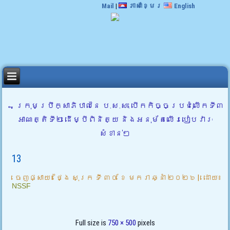
Mail
|
ភាសាខ្មែរ
English
←
ក្រុមប្រឹក្សាភិបាលនៃ ប.ស.ស. បើកកិច្ចប្រជុំលើកទី៣
អាណត្តិទី២ ដើម្បីពិនិត្យ និងអនុម័តលើរបៀបវារៈ
សំខាន់ៗ
13
ចេញផ្សាយ៖
ថ្ងៃ សុក្រ ទី ៣០ ខែ មករា ឆ្នាំ ២០២៦
|
ដោយ៖
NSSF
Full size is
750 × 500
pixels