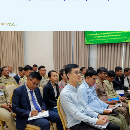
ោយ៖
NSSF