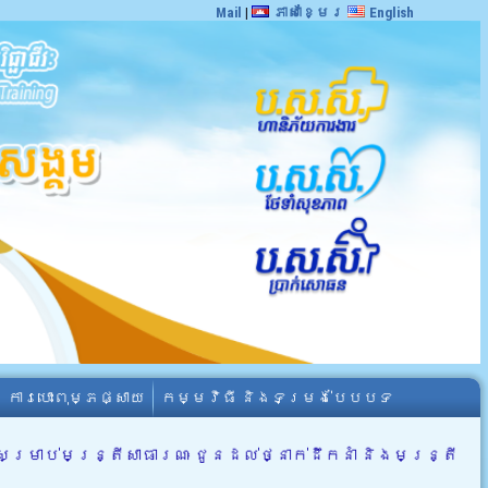
Mail
|
ភាសាខ្មែរ
English
ការបោះពុម្ភផ្សាយ
កម្មវិធី និងទម្រង់បែបបទ
រាប់មន្រ្តីសាធារណៈ ជូនដល់ថ្នាក់ដឹកនាំ និងមន្រ្តី