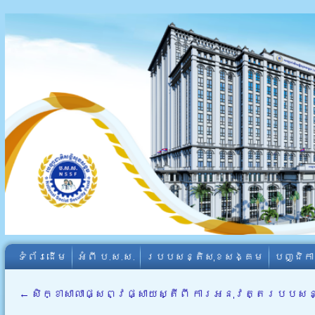
ទំព័រដើម
អំពី​ ប.ស.ស.
របបសន្តិសុខសង្គម
បញ្ជិក
←
សិក្ខាសាលាផ្សព្វផ្សាយស្តីពី ការអនុវត្តរបបសន្ដ