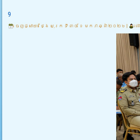
9
ចេញផ្សាយ៖
ថ្ងៃ សុក្រ ទី ៣០ ខែ មករា ឆ្នាំ ២០២៦
|
ដ