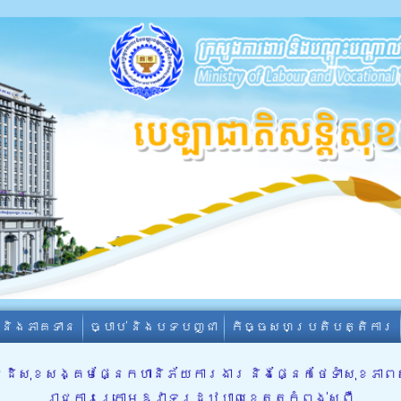
ា និងភាគទាន
ច្បាប់ និងបទបញ្ជា
កិច្ចសហប្រតិបត្តិការ
ិសុខសង្គមផ្នែកហានិភ័យការងារ និងផ្នែកថែទាំសុខភាពសម្
រាជការក្រោមឱវាទរដ្ឋបាលខេត្តកំពង់ស្ពឺ