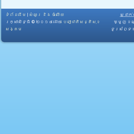
ទំព័រដើម
|
សំណួរ និង ចំលើយ
ស្នាក
រក្សាសិទ្ធិ © ២០១៤ ដោយ​
បេឡាជាតិសន្តិសុខ
ឃ្មួញ ខណ
សង្គម
ទូរស័ព្ទ