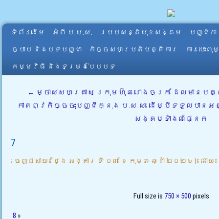
ទំព័រដើម
អំពី​ ប.ស.ស.
របបសន្តិសុខសង្គម
បញ្ជិកា
ច្បាប់ និងបទបញ្ជា
កិច្ចសហប្រតិបត្តិការ
ការបោះពុ
កម្មវិធី និងទម្រង់បែបបទ
←
ម្ចាស់សហគ្រាស ក្រុមហ៊ុន រោងចក្រ ដែលមានបុគ្
កាតព្វកិច្ចចុះបញ្ជីក្នុង ប.ស.ស. ដើម្បីទទួលបា
សង្គមទាំង៣ផ្នែក
7
ចេញផ្សាយ៖
ថ្ងៃ អង្គារ ទី ០៣ ខែ កុម្ភៈ ឆ្នាំ ២០២៦
|
ដោយ៖
Full size is
750 × 500
pixels
8
»