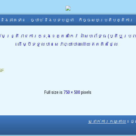
ា និងភាគទាន
ច្បាប់ និងបទបញ្ជា
កិច្ចសហប្រតិបត្តិការ
ន្ត្រីរាជការក្នុងខេត្តតាកែវ នាំសហព័ទ្ធ (ប្តីឬប្រពន
ដើម្បីទទួលបានសេវាព្យាបាលដោយឥតគិតថ្លៃ
SF
Full size is
750 × 500
pixels
ស្នាក់ការកណ្តាល
៖ ផ