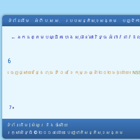
ទំព័រដើម
អំពី​ ប.ស.ស.
របបសន្តិសុខសង្គម
បញ្ជិក
←
ឯកឧត្តមបណ្ឌិត ហេង សុផាន់ណារិទ្ធ អំពាវនាវដល់ម
6
ចេញផ្សាយ៖
ថ្ងៃ ពុធ ទី ០៤ ខែ កុម្ភៈ ឆ្នាំ ២០២៦
|
ដោយ៖
NS
7
»
ទំព័រដើម
|
សំណួរ និង ចំលើយ
រក្សាសិទ្ធិ © ២០១៤ ដោយ​
បេឡាជាតិសន្តិសុខសង្គម