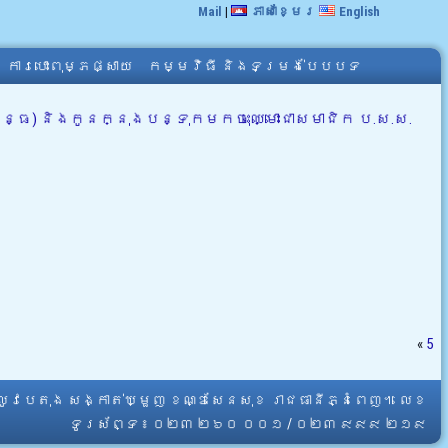
Mail
|
ភាសាខ្មែរ
English
ការបោះពុម្ភផ្សាយ
កម្មវិធី និងទម្រង់បែបបទ
្ធ) និងកូនក្នុងបន្ទុកមកចុះឈ្មោះជាសមាជិក ប.ស.ស.
«
5
្លូវបេតុង សង្កាត់ឃ្មួញ ខណ្ឌសែនសុខ រាជធានីភ្នំពេញ។ លេខ
ទូរស័ព្ទ ៖ ០២៣ ២៦០ ០០១ / ០២៣ ៩៩៩ ២១៩