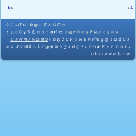
6
»
«
4
ទំព័រដើម
|
សំណួរ និង ចំលើយ
រក្សាសិទ្ធិ © ២០១៤ ដោយ​
បេឡាជាតិសន្តិសុខសង្គម
ស្នាក់ការកណ្តាល
៖ ផ្លូវបេតុង សង្កាត់ឃ្មួញ ខណ្ឌសែន
សុខ រាជធានីភ្នំពេញ។ លេខទូរស័ព្ទ ៖ ០២៣ ២៦០ ០០១ /
០២៣ ៩៩៩ ២១៩