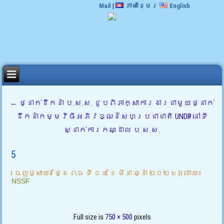
Mail
|
ភាសាខ្មែរ
English
←
ថ្នាក់ដឹកនាំ ប.ស.ស. ជួបពិភាក្សាការងារជាមួយថ្នាក់
ដឹកនាំកម្មវិធីអភិវឌ្ឍន៍សហប្រជាជាតិ UNDP នៅទី
ស្នាក់ការកណ្ដាល ប.ស.ស.
5
ចេញផ្សាយ៖
ថ្ងៃ ពុធ ទី ០៤ ខែ មីនា ឆ្នាំ ២០២៦
|
ដោយ៖
NSSF
Full size is
750 × 500
pixels