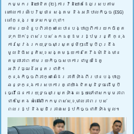
កម្មករនិយោជិត (២).ការវិនិយោគដែលស្របតាម
គោលការណ៍បរិស្ថាន សង្គម និងអភិបាលកិច្ច (ESG)
នៅក្នុងប្រទេសកម្ពុជា។
តាមរយៈជំនួបពិភាក្សានេះ បានបង្ហាញពីការយកចិត្ត
ទុកដាក់ខ្ពស់របស់ ឯកឧត្ដមរដ្ឋមន្ត្រី ក្នុង
ការស្វែងរកយុទ្ធសាស្ត្រថ្មីៗ ដើម្បីពង្រឹង
មូលនិធិសន្តិសុខសង្គមឱ្យកាន់តែរឹងមាំ និងមាន
តម្លាភាព តាមរយៈកិច្ចសហការជាមួយដៃគូ
អភិវឌ្ឍន៍អន្តរជាតិ។
ក្នុងកិច្ចពិភាក្សានេះដែរ ភាគីទាំងពីរបានបង្ហាញ
ឆន្ទៈក្នុងការសហការគ្នាយ៉ាងជិតស្និទ្ធ ដើម្បី
ធ្វើផែនការយុទ្ធសាស្ត្រទាំងនេះ ឱ្យទៅជាសកម្មភាព
ជាក់ស្តែង សំដៅលើកកម្ពស់សុខុមាលភាពរបស់
ពលរដ្ឋ និងស្ថិរភាពសេដ្ឋកិច្ចជាតិទាំងមូល៕