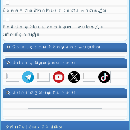
ខែកក្កដា ឆ្នាំ២០២៦៖ ១ដុល្លារ ៤០៣៤រៀល
ខែមិថុនា ឆ្នាំ២០២៦៖ ១ដុល្លារ=៤០២៦រៀល
មើលបន្ថែមទៀត...
ចំនួនសហគ្រាស និងកម្មករចុះបញ្ជិកា
ទំព័របណ្ដាញសង្គម ប.ស.ស.
ប្រអប់ទទួលបណ្ដឹង ប.ស.ស.
ទំព័រដើម
|
សំណួរ និង ចំលើយ