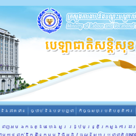
ា និងភាគទាន
ច្បាប់ និងបទបញ្ជា
កិច្ចសហប្រតិបត្តិការ
ជំនាញអម ឯកឧត្ដម ហេង សួរ រដ្ឋមន្ត្រីក្រសួងការងារ និ
ាមួយថ្នាក់ដឹកនាំនៃកម្មវិធីអភិវឌ្ឍន៍សហប្រជាជាតិ (UND