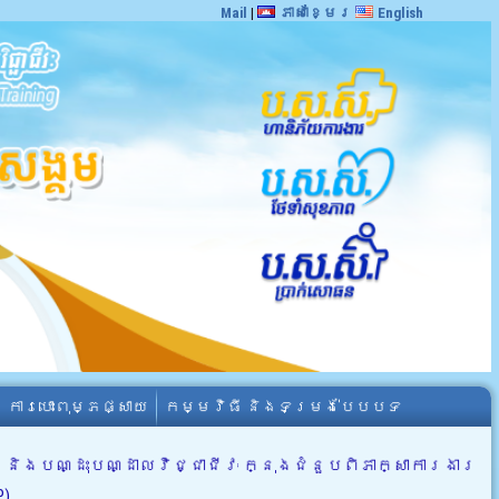
Mail
|
ភាសាខ្មែរ
English
ការបោះពុម្ភផ្សាយ
កម្មវិធី និងទម្រង់បែបបទ
ងបណ្ដុះបណ្ដាលវិជ្ជាជីវៈ ក្នុងជំនួបពិភាក្សាការងារ
P)