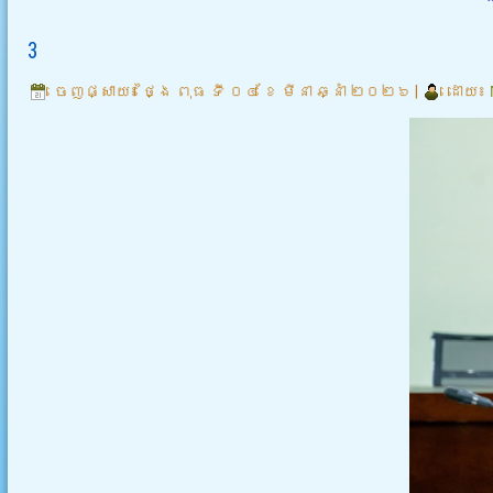
3
ចេញផ្សាយ៖
ថ្ងៃ ពុធ ទី ០៤ ខែ មីនា ឆ្នាំ ២០២៦
|
ដោយ៖