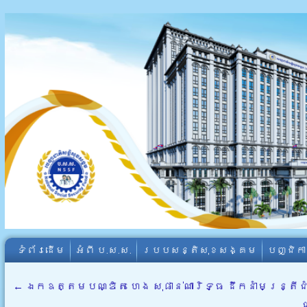
ទំព័រដើម
អំពី​ ប.ស.ស.
របបសន្តិសុខសង្គម
បញ្ជិក
←
ឯកឧត្តមបណ្ឌិត ហេង សុផាន់ណារិទ្ធ ដឹកនាំមន្ត្រី
ជ