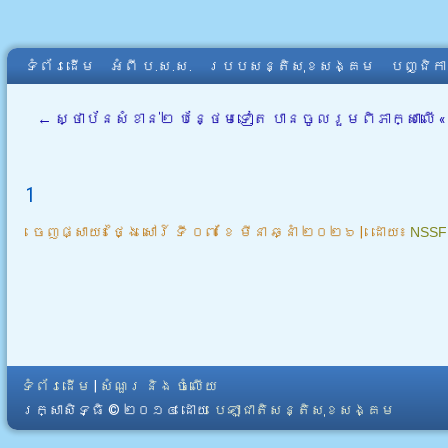
ទំព័រដើម
អំពី​ ប.ស.ស.
របបសន្តិសុខសង្គម
បញ្ជិក
←
ស្ថាប័នសំខាន់២ បន្ថែមទៀត បានចូលរួមពិភាក្សាលើ
1
ចេញផ្សាយ៖
ថ្ងៃ សៅរ៍ ទី ០៧ ខែ មីនា ឆ្នាំ ២០២៦
|
ដោយ៖
NSSF
ទំព័រដើម
|
សំណួរ និង ចំលើយ
រក្សាសិទ្ធិ © ២០១៤ ដោយ​
បេឡាជាតិសន្តិសុខសង្គម