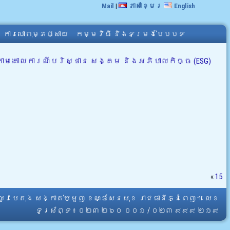
Mail
|
ភាសាខ្មែរ
English
ការបោះពុម្ភផ្សាយ
កម្មវិធី និងទម្រង់បែបបទ
តាមគោលការណ៍បរិស្ថាន សង្គម និងអភិបាលកិច្ច (ESG)
«
15
្លូវបេតុង សង្កាត់ឃ្មួញ ខណ្ឌសែនសុខ រាជធានីភ្នំពេញ។ លេខ
ទូរស័ព្ទ ៖ ០២៣ ២៦០ ០០១ / ០២៣ ៩៩៩ ២១៩