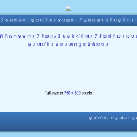
ា និងភាគទាន
ច្បាប់ និងបទបញ្ជា
កិច្ចសហប្រតិបត្តិការ
 «ពិពិធកម្មការវិនិយោគ» និងស្ដង់ដាការវិនិយោគដែលស្រប
សម្រាប់និរន្តរភាពមូលនិធិសោធន
Full size is
750 × 500
pixels
ស្នាក់ការកណ្តាល
៖ ផ