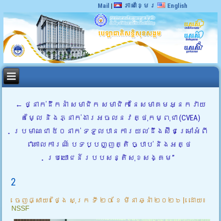
Mail
|
ភាសាខ្មែរ
English
←
ថ្នាក់ដឹកនាំ សមាជិក សមាជិកា នៃសមាគមអ្នកវាយ
តម្លៃ និងភ្នាក់ងារអចលនវត្ថុកម្ពុជា (CVEA)
ប្រមាណជា ៥០នាក់ ទទួលបានការយល់ដឹងស៊ីជម្រៅអំពី
“គោលការណ៍ បទប្បញ្ញត្តិ ច្បាប់ និងអត្ថ
ប្រយោជន៍របបសន្តិសុខសង្គម”
2
ចេញផ្សាយ៖
ថ្ងៃ សុក្រ ទី ២០ ខែ មីនា ឆ្នាំ ២០២៦
|
ដោយ៖
NSSF