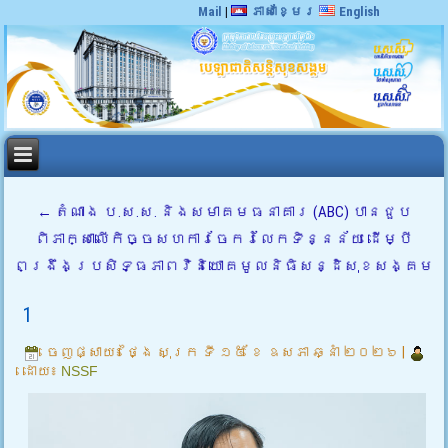
Mail
|
ភាសាខ្មែរ
English
←
តំណាង ប.ស.ស. និងសមាគមធនាគារ (ABC) បានជួប
ពិភាក្សាលើកិច្ចសហការចែករំលែកទិន្នន័យ ដើម្បី
ពង្រឹងប្រសិទ្ធភាពវិនិយោគមូលនិធិសន្ដិសុខសង្គម
1
ចេញផ្សាយ៖
ថ្ងៃ សុក្រ ទី ១៥ ខែ ឧសភា ឆ្នាំ ២០២៦
|
ដោយ៖
NSSF