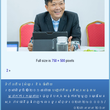
Full size is
750 × 500
pixels
2
»
ទំព័រដើម
|
សំណួរ និង ចំលើយ
រក្សាសិទ្ធិ © ២០១៤ ដោយ​
បេឡាជាតិសន្តិសុខសង្គម
ស្នាក់ការកណ្តាល
៖ ផ្លូវបេតុង សង្កាត់ឃ្មួញ ខណ្ឌសែន
សុខ រាជធានីភ្នំពេញ។ លេខទូរស័ព្ទ ៖ ០២៣ ២៦០ ០០១ /
០២៣ ៩៩៩ ២១៩