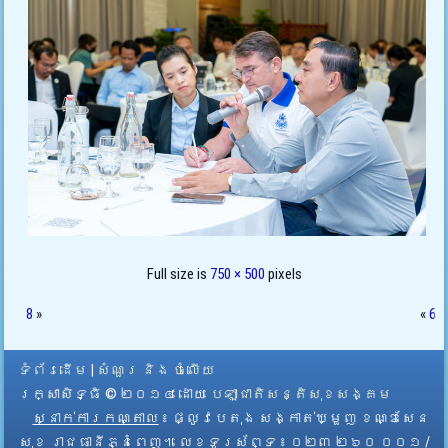
Full size is
750 × 500
pixels
8
»
«
6
ទំព័រដើម
|
សំណួរ និង ចំលើយ
រក្សាសិទ្ធិ © ២០១៤ ដោយ​
បេឡាជាតិសន្តិសុខសង្គម
ស្នាក់ការកណ្តាល
៖ ផ្លូវបេតុង សង្កាត់ឃ្មួញ ខណ្ឌសែន
សុខ រាជធានីភ្នំពេញ។ លេខទូរស័ព្ទ ៖ ០២៣ ២៦០ ០០១ /