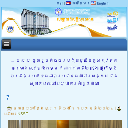
Mail
|
ភាសាខ្មែរ
English
←
ប.ស.ស. ចូលរួមកិច្ចប្រជុំជាមួយដៃគូអនុវត្ត
គម្រោងសុវឌ្ឍិកម្ម ដំណាក់កាលទី២ (ISPH II) ដើម្បី
ពង្រឹងប្រសិទ្ធភាពប្រព័ន្ធគាំពារសង្គម និង
សុខាភិបាល នៅសណ្ឋាគារកាំបូឌីយ៉ាណា
7
ចេញផ្សាយ៖
ថ្ងៃ សុក្រ ទី ១៥ ខែ ឧសភា ឆ្នាំ ២០២៦
|
ដោយ៖
NSSF