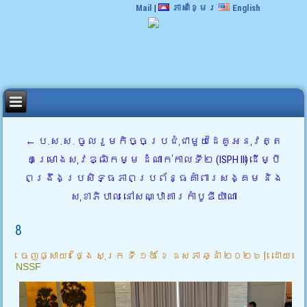
Mail
|
ភាសាខ្មែរ
English
←
ប.ស.ស. ចូលរួមកិច្ចប្រជុំជាមួយដៃគូអនុវត្ត
គម្រោងសុវឌ្ឍិកម្ម ដំណាក់កាលទី២ (ISPH II) ដើម្បី
ពង្រឹងប្រសិទ្ធភាពប្រព័ន្ធគាំពារសង្គម និង
សុខាភិបាល នៅសណ្ឋាគារកាំបូឌីយ៉ាណា
8
ចេញផ្សាយ៖
ថ្ងៃ សុក្រ ទី ១៥ ខែ ឧសភា ឆ្នាំ ២០២៦
|
ដោយ៖
NSSF