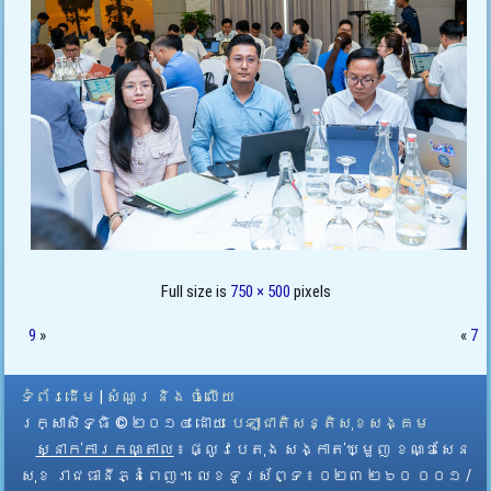
Full size is
750 × 500
pixels
9
»
«
7
ទំព័រដើម
|
សំណួរ និង ចំលើយ
រក្សាសិទ្ធិ © ២០១៤ ដោយ​
បេឡាជាតិសន្តិសុខសង្គម
ស្នាក់ការកណ្តាល
៖ ផ្លូវបេតុង សង្កាត់ឃ្មួញ ខណ្ឌសែន
សុខ រាជធានីភ្នំពេញ។ លេខទូរស័ព្ទ ៖ ០២៣ ២៦០ ០០១ /